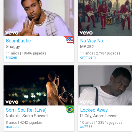
Boombastic
No Way No
Shaggy
MAGIC!
11 años | 18606 jugadas
11 años | 27984 jugadas
Frozen
cmmbarn
Sorri, Sou Rei (Live)
Locked Away
Natiruts
,
Sonia Savinell
R. City
,
Adam Levine
8 años | 4242 jugadas
10 años | 123545 jugadas
marcelat
as7733