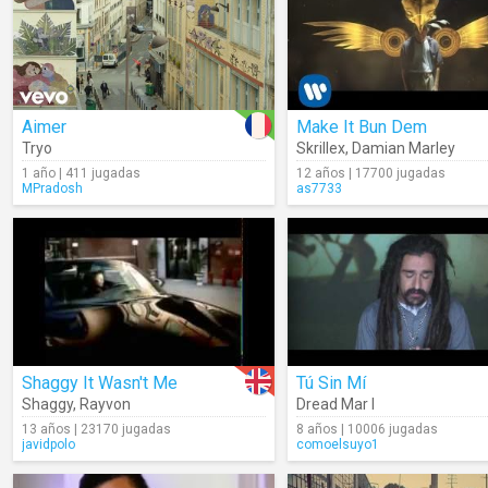
Aimer
Make It Bun Dem
Tryo
Skrillex
,
Damian Marley
1 año | 411 jugadas
12 años | 17700 jugadas
MPradosh
as7733
Shaggy It Wasn't Me
Tú Sin Mí
Shaggy
,
Rayvon
Dread Mar I
13 años | 23170 jugadas
8 años | 10006 jugadas
javidpolo
comoelsuyo1