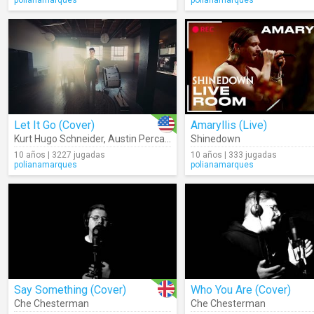
polianamarques
polianamarques
Let It Go (Cover)
Amaryllis (Live)
Kurt Hugo Schneider
,
Austin Percario
Shinedown
10 años | 3227 jugadas
10 años | 333 jugadas
polianamarques
polianamarques
Say Something (Cover)
Who You Are (Cover)
Che Chesterman
Che Chesterman