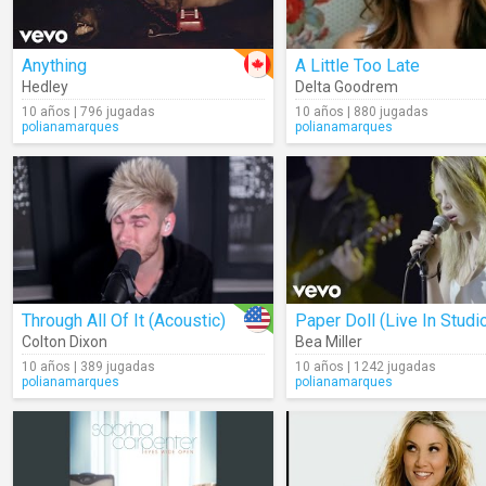
Anything
A Little Too Late
Hedley
Delta Goodrem
10 años | 796 jugadas
10 años | 880 jugadas
polianamarques
polianamarques
Through All Of It (Acoustic)
Paper Doll (Live In Studi
Colton Dixon
Bea Miller
10 años | 389 jugadas
10 años | 1242 jugadas
polianamarques
polianamarques