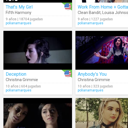
That's My Girl
Fifth Harmony
Clean Bandit
,
Louisa Johns
9 años | 18704 jugadas
9 años | 1227 jugadas
polianamarques
polianamarques
Deception
Anybody's You
Christina Grimmie
Christina Grimmie
10 años | 604 jugadas
10 años | 323 jugadas
polianamarques
polianamarques