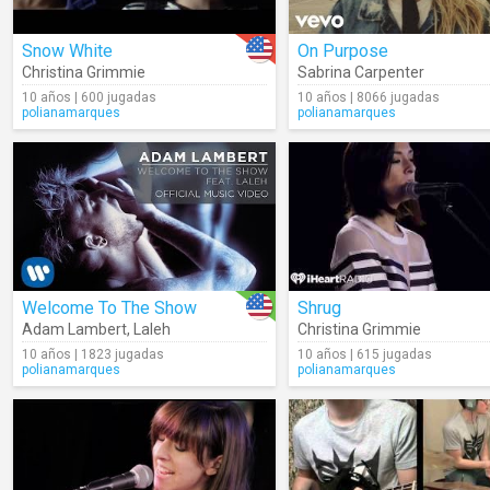
Snow White
On Purpose
Christina Grimmie
Sabrina Carpenter
10 años | 600 jugadas
10 años | 8066 jugadas
polianamarques
polianamarques
Welcome To The Show
Shrug
Adam Lambert
,
Laleh
Christina Grimmie
10 años | 1823 jugadas
10 años | 615 jugadas
polianamarques
polianamarques