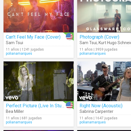
Can't Feel My Face (Cover)
Photograph (Cover)
Sam Tsui
Sam Tsui
,
Kurt Hugo Schnei
11 años | 1241 jugadas
11 años | 3959 jugadas
polianamarques
polianamarques
Perfect Picture (Live In Studio)
Right Now (Acoustic)
Bea Miller
Sabrina Carpenter
11 años | 681 jugadas
11 años | 1647 jugadas
polianamarques
polianamarques