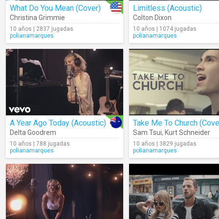
What Do You Mean (Cover)
Limitless (Acoustic)
Christina Grimmie
Colton Dixon
10 años | 2837 jugadas
10 años | 1074 jugadas
polianamarques
polianamarques
A Year Ago Today (Acoustic)
Take Me To Church (Cove
Delta Goodrem
Sam Tsui
,
Kurt Schneider
10 años | 788 jugadas
10 años | 3829 jugadas
polianamarques
polianamarques