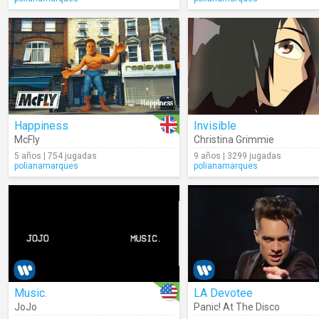
Happiness
Invisible
McFly
Christina Grimmie
5 años | 754 jugadas
9 años | 3299 jugadas
polianamarques
polianamarques
Music.
LA Devotee
JoJo
Panic! At The Disco