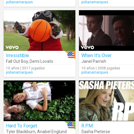
polianamarques
polianamarques
Irresistible
When It's Over
Fall Out Boy
,
Demi Lovato
Janel Parrish
10 años | 5017 jugadas
10 años | 2008 jugadas
polianamarques
polianamarques
Hard To Forget
R.P.M.
Tyler Blackburn
,
Anabel Englund
Sasha Pieterse