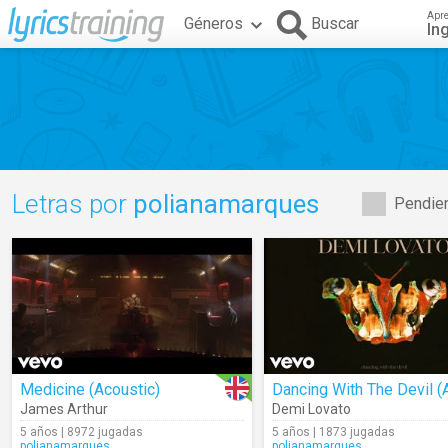
Apr
Géneros
Buscar
In
Letras por
polianamarques
Pendien
Medicine (Acoustic)
James Arthur
Demi Lovato
5 años | 8972 jugadas
5 años | 1873 jugadas
polianamarques
polianamarques