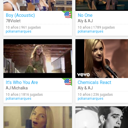
Boy (Acoustic)
No One
78Violet
Aly & AJ
10 años | 961 jugadas
10 años | 1789 jugadas
polianamarques
polianamarques
It's Who You Are
Chemicals React
AJ Michalka
Aly & AJ
10 años | 1816 jugadas
10 años | 236 jugadas
polianamarques
polianamarques