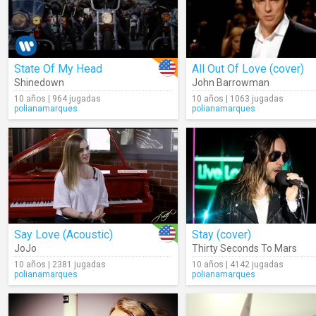
State Of My Head
All Out Of Love (cover)
Shinedown
John Barrowman
10 años | 964 jugadas
10 años | 1063 jugadas
polianamarques
polianamarques
Say Love (Acoustic)
Stay (cover)
JoJo
Thirty Seconds To Mars
10 años | 2381 jugadas
10 años | 4142 jugadas
polianamarques
polianamarques