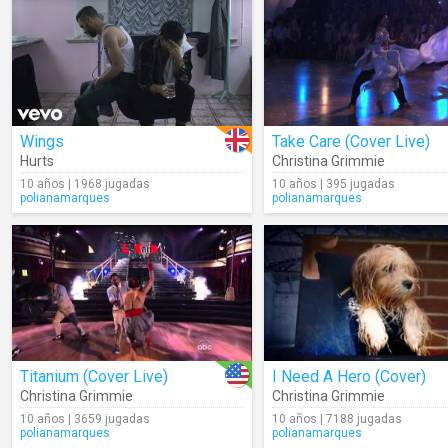
Wings
Take Care (Cover Live)
Hurts
Christina Grimmie
10 años | 1968 jugadas
10 años | 395 jugadas
polianamarques
polianamarques
Titanium (Cover Live)
I Need A Hero (Cover)
Christina Grimmie
Christina Grimmie
10 años | 3659 jugadas
10 años | 7188 jugadas
polianamarques
polianamarques