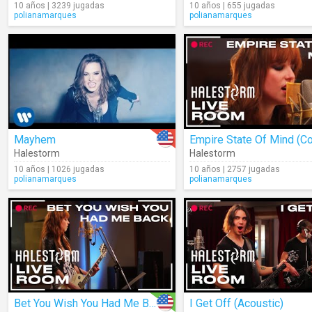
10 años | 3239 jugadas
10 años | 655 jugadas
polianamarques
polianamarques
Mayhem
Halestorm
Halestorm
10 años | 1026 jugadas
10 años | 2757 jugadas
polianamarques
polianamarques
Bet You Wish You Had Me Back (Acoustic)
I Get Off (Acoustic)