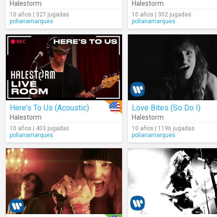
Halestorm
Halestorm
10 años | 327 jugadas
10 años | 302 jugadas
polianamarques
polianamarques
Here's To Us (Acoustic)
Love Bites (So Do I)
Halestorm
Halestorm
10 años | 403 jugadas
10 años | 1196 jugadas
polianamarques
polianamarques