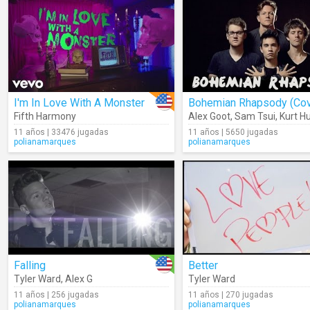
I'm In Love With A Monster
Bohemian Rhapsody (Cov
Fifth Harmony
Alex Goot
,
Sam Tsui
,
Kurt Hugo 
11 años | 33476 jugadas
11 años | 5650 jugadas
polianamarques
polianamarques
Falling
Better
Tyler Ward
,
Alex G
Tyler Ward
11 años | 256 jugadas
11 años | 270 jugadas
polianamarques
polianamarques