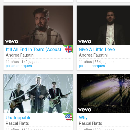
It'll All End In Tears (Acoustic)
Give A Little Love
Andrea Faustini
Andrea Faustini
11 años | 140 jugadas
11 años | 884 jugadas
polianamarques
polianamarques
Unstoppable
Why
Rascal Flatts
Rascal Flatts