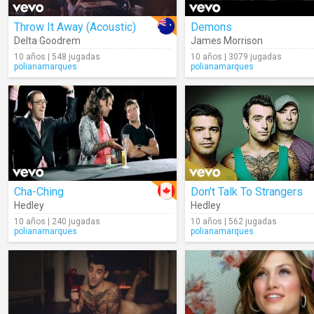
Throw It Away (Acoustic)
Demons
Delta Goodrem
James Morrison
10 años | 548 jugadas
10 años | 3079 jugadas
polianamarques
polianamarques
Cha-Ching
Don't Talk To Strangers
Hedley
Hedley
10 años | 240 jugadas
10 años | 562 jugadas
polianamarques
polianamarques