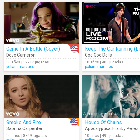
Genie In A Bottle (Cover)
Keep The Car Running (Li
Dove Cameron
Goo Goo Dolls
10 años | 12717 jugadas
10 años | 901 jugadas
polianamarques
polianamarques
Smoke And Fire
House Of Chains
Sabrina Carpenter
Apocalyptica
,
Franky Perez
10 años | 8369 jugadas
10 años | 491 jugadas