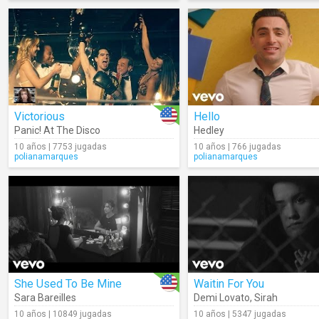
Victorious
Hello
Panic! At The Disco
Hedley
10 años | 7753 jugadas
10 años | 766 jugadas
polianamarques
polianamarques
She Used To Be Mine
Waitin For You
Sara Bareilles
Demi Lovato
,
Sirah
10 años | 10849 jugadas
10 años | 5347 jugadas