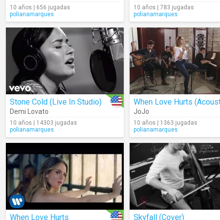
10 años | 656 jugadas
10 años | 783 jugadas
polianamarques
polianamarques
Stone Cold (Live In Studio)
When Love Hurts (Acoust
Demi Lovato
JoJo
10 años | 14303 jugadas
10 años | 1363 jugadas
polianamarques
polianamarques
When Love Hurts
Skyfall (Cover)