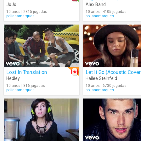
JoJo
Alex Band
10 años | 2315 jugadas
10 años | 4105 jugadas
polianamarques
polianamarques
Lost In Translation
Let It Go (Acoustic Cover
Hedley
Hailee Steinfeld
10 años | 816 jugadas
10 años | 6730 jugadas
polianamarques
polianamarques