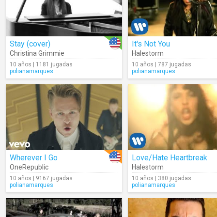
Stay (cover)
It's Not You
Christina Grimmie
Halestorm
10 años | 1181 jugadas
10 años | 787 jugadas
polianamarques
polianamarques
Wherever I Go
Love/Hate Heartbreak
OneRepublic
Halestorm
10 años | 9167 jugadas
10 años | 380 jugadas
polianamarques
polianamarques