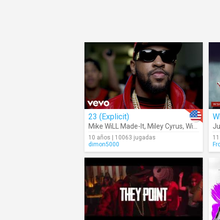
23 (Explicit)
W
Mike WiLL Made-It
,
Miley Cyrus
,
Wiz Khalifa
Ju
10 años | 10063 jugadas
11
dimon5000
Fr