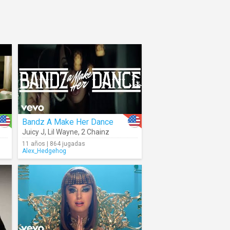
Bandz A Make Her Dance
Juicy J
,
Lil Wayne
,
2 Chainz
11 años | 864 jugadas
Alex_Hedgehog