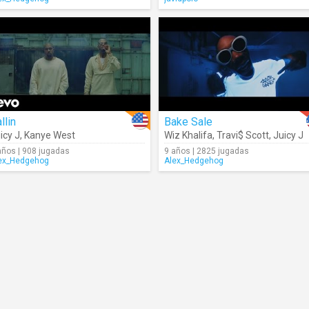
llin
Bake Sale
icy J
,
Kanye West
Wiz Khalifa
,
Travi$ Scott
,
Juicy J
años | 908 jugadas
9 años | 2825 jugadas
ex_Hedgehog
Alex_Hedgehog