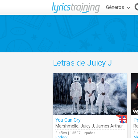
Géneros
Letras de
Juicy J
You Can Cry
P
Marshmello
,
Juicy J
,
James Arthur
R
8 años | 13537 jugadas
8 
Endyyy
Al