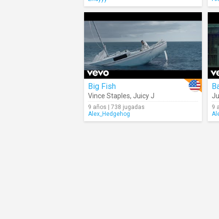
Big Fish
Ba
Vince Staples
,
Juicy J
Ju
9 años | 738 jugadas
9 
Alex_Hedgehog
Al