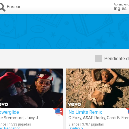
Aprendien
Buscar
Inglés
Pendiente d
owerglide
No Limits Remix
ae Sremmurd
,
Juicy J
G-Eazy
,
A$AP Rocky
,
Cardi B
,
French Montan
años | 1533 jugadas
8 años | 3787 jugadas
ex_Hedgehog
javidpolo