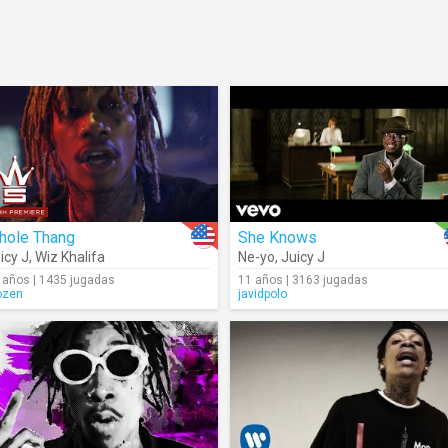
hole Thang
She Knows
icy J
,
Juicy J
,
Wiz Khalifa
Ne-yo
,
Juicy J
 años | 1435 jugadas
11 años | 3163 jugadas
ozen
javidpolo