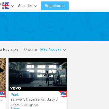
do
Acceder
Registrarse
e Revisión
Ordenar:
Más Nuevas
Punk
a
Yelawolf
,
Juicy J
,
Travis Barker
,
Belly
,
Juicy J
8 años | 270 jugadas
Frozen