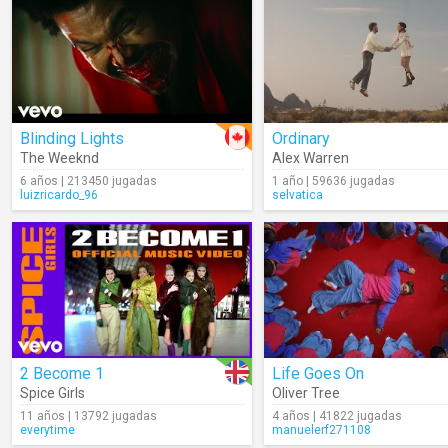
Blinding Lights
Ordinary
The Weeknd
Alex Warren
6 años | 213450 jugadas
1 año | 59636 jugadas
luizricardo_96
selvatica
2 Become 1
Life Goes On
Spice Girls
Oliver Tree
11 años | 13792 jugadas
4 años | 41822 jugadas
everytime
manuelerf271108