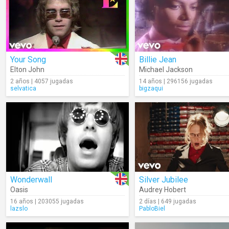
Your Song
Billie Jean
Elton John
Michael Jackson
2 años | 4057 jugadas
14 años | 296156 jugadas
selvatica
bigzaqui
Wonderwall
Silver Jubilee
Oasis
Audrey Hobert
16 años | 203055 jugadas
2 días | 649 jugadas
lazslo
PabloBiel