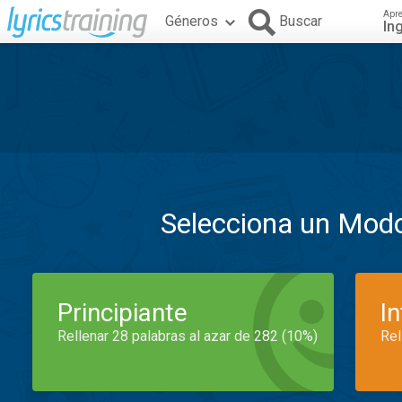
Apr
Géneros
Buscar
In
Selecciona un Mod
Principiante
I
Rellenar 28 palabras al azar de 282 (10%)
Rel