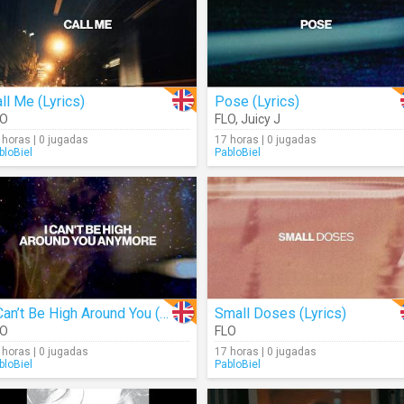
ll Me (Lyrics)
Pose (Lyrics)
LO
FLO
,
Juicy J
 horas | 0 jugadas
17 horas | 0 jugadas
bloBiel
PabloBiel
I Can’t Be High Around You (Lyrics)
Small Doses (Lyrics)
LO
FLO
 horas | 0 jugadas
17 horas | 0 jugadas
bloBiel
PabloBiel