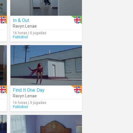
In & Out
Ravyn Lenae
16 horas | 0 jugadas
PabloBiel
Find It One Day
Ravyn Lenae
16 horas | 3 jugadas
PabloBiel