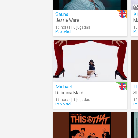
Sauna
K
Jessie Ware
Ma
16 horas | 0 jugadas
16
PabloBiel
Pa
Michael.
I 
Rebecca Black
St
16 horas | 1 jugadas
16
PabloBiel
Pa