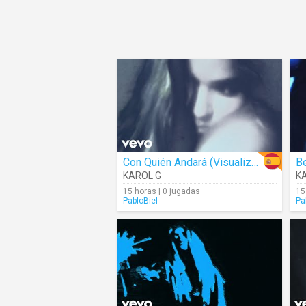
Con Quién Andará (Visualizer)
KAROL G
K
15 horas | 0 jugadas
15
PabloBiel
Pa