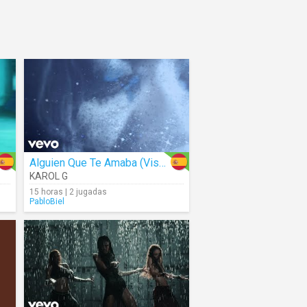
Alguien Que Te Amaba (Visualizer)
KAROL G
15 horas | 2 jugadas
PabloBiel