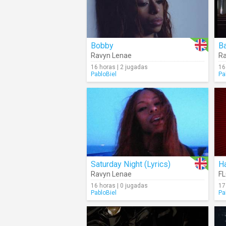
Bobby
Ba
Ravyn Lenae
Ra
16 horas | 2 jugadas
16
PabloBiel
Pa
Saturday Night (Lyrics)
Ha
Ravyn Lenae
F
16 horas | 0 jugadas
17
PabloBiel
Pa