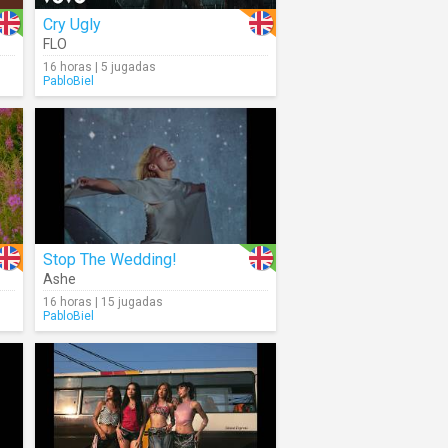
Cry Ugly
FLO
16 horas | 5 jugadas
PabloBiel
Stop The Wedding!
Ashe
16 horas | 15 jugadas
PabloBiel