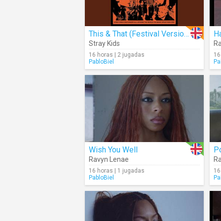
This & That (Festival Version) (Audio)
H
Stray Kids
Ra
16 horas | 2 jugadas
16
PabloBiel
Pa
Wish You Well
Po
Ravyn Lenae
Ra
16 horas | 1 jugadas
16
PabloBiel
Pa