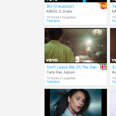
Ahí (Visualizer)
Te
KAROL G
,
Drake
K
15 horas | 4 jugadas
15
PabloBiel
Pa
Don’t Leave Me On The Dance Floor
Si
Carly Rae Jepsen
Au
16 horas | 6 jugadas
16
PabloBiel
Pa