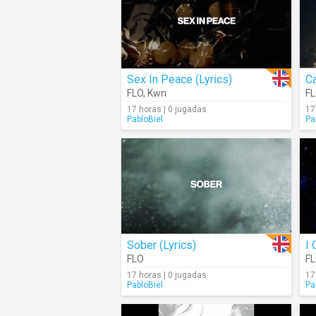
Sex In Peace (Lyrics)
Ca
FLO
,
Kwn
F
17 horas | 0 jugadas
17
PabloBiel
Pa
Sober (Lyrics)
FLO
F
17 horas | 0 jugadas
17
PabloBiel
Pa