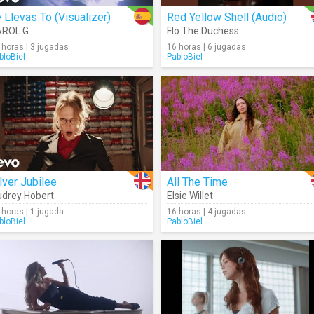
 Llevas To (Visualizer)
Red Yellow Shell (Audio)
AROL G
Flo The Duchess
 horas | 3 jugadas
16 horas | 6 jugadas
bloBiel
PabloBiel
lver Jubilee
All The Time
drey Hobert
Elsie Willet
 horas | 1 jugada
16 horas | 4 jugadas
bloBiel
PabloBiel