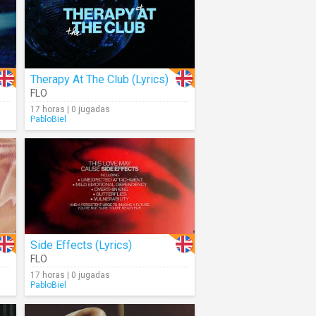
Therapy At The Club (Lyrics)
FLO
17 horas | 0 jugadas
PabloBiel
Side Effects (Lyrics)
FLO
17 horas | 0 jugadas
PabloBiel