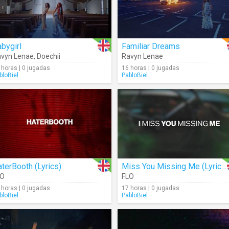
bygirl
Familiar Dreams
vyn Lenae
,
Doechii
Ravyn Lenae
 horas | 0 jugadas
16 horas | 0 jugadas
bloBiel
PabloBiel
terBooth (Lyrics)
Miss You Missing Me (Lyrics)
LO
FLO
 horas | 0 jugadas
17 horas | 0 jugadas
bloBiel
PabloBiel