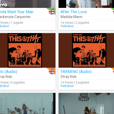
inda Want Your Man
After The Love
ckenzie Carpenter
Matilda Mann
 horas | 1 jugada
16 horas | 2 jugadas
bloBiel
PabloBiel
Do (Audio)
FARMING (Audio)
ray Kids
Stray Kids
 horas | 6 jugadas
16 horas | 3 jugadas
bloBiel
PabloBiel