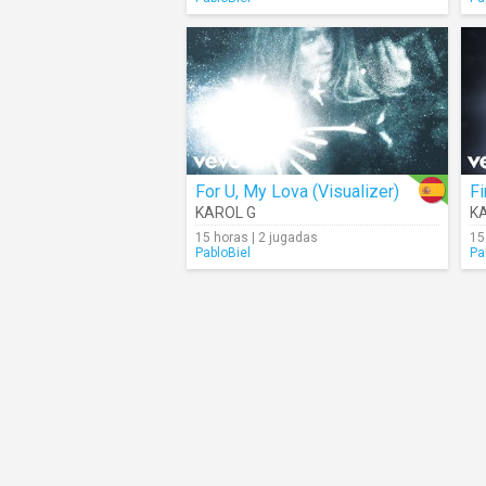
For U, My Lova (Visualizer)
Fi
KAROL G
K
15 horas | 2 jugadas
15
PabloBiel
Pa