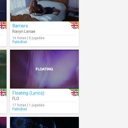
Barriers
Ravyn Lenae
16 horas | 0 jugadas
PabloBiel
Floating (Lyrics)
FLO
17 horas | 1 jugadas
PabloBiel