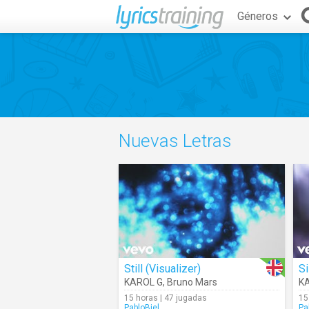
Géneros
Nuevas Letras
Still (Visualizer)
Si
KAROL G
,
Bruno Mars
K
15 horas | 47 jugadas
15
PabloBiel
Pa