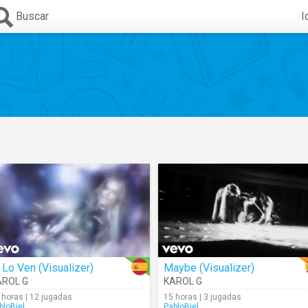
Buscar
I
 Lo Ven (Visualizer)
Maybe (Visualizer)
AROL G
KAROL G
 horas | 12 jugadas
15 horas | 3 jugadas
bloBiel
PabloBiel