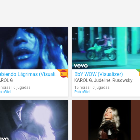
Bebiendo Lágrimas (Visualizer)
BbY WOW (Visualizer)
AROL G
KAROL G
,
Judeline
,
Rusowsky
 horas | 0 jugadas
15 horas | 0 jugadas
bloBiel
PabloBiel