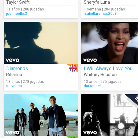
Taylor Swift
Sheryfa Luna
11 años | 288 jugadas
1 semana | 284 jugadas
justineellis3
isabellaramos2008
Diamonds
I Will Always Love You
Rihanna
Whitney Houston
13 años | 278 jugadas
13 años | 275 jugadas
selvatica
darkangel