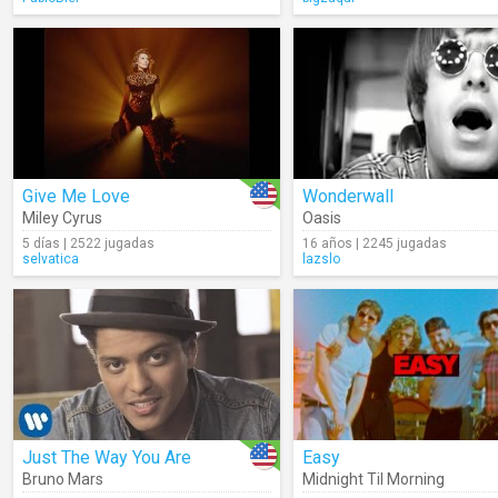
Give Me Love
Wonderwall
Miley Cyrus
Oasis
5 días | 2522 jugadas
16 años | 2245 jugadas
selvatica
lazslo
Just The Way You Are
Easy
Bruno Mars
Midnight Til Morning