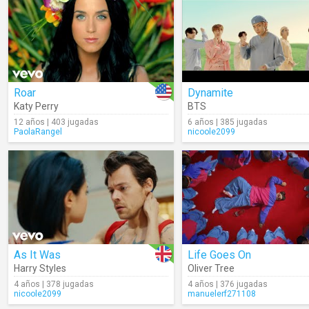
Roar
Dynamite
Katy Perry
BTS
12 años | 403 jugadas
6 años | 385 jugadas
PaolaRangel
nicoole2099
As It Was
Life Goes On
Harry Styles
Oliver Tree
4 años | 378 jugadas
4 años | 376 jugadas
nicoole2099
manuelerf271108