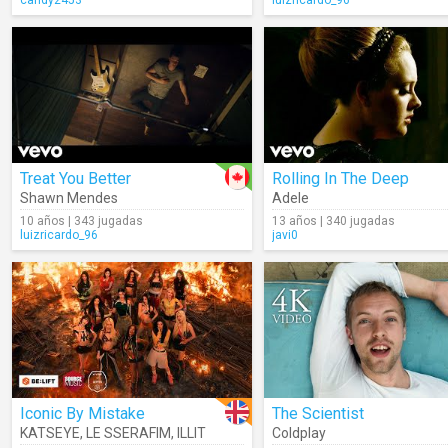
candy2453
luizricardo_96
Treat You Better
Rolling In The Deep
Shawn Mendes
Adele
10 años | 343 jugadas
13 años | 340 jugadas
luizricardo_96
javi0
Iconic By Mistake
The Scientist
KATSEYE
,
LE SSERAFIM
,
ILLIT
Coldplay