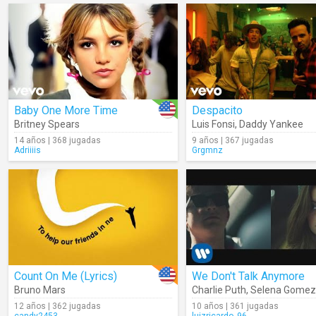
Baby One More Time
Despacito
Britney Spears
Luis Fonsi
,
Daddy Yankee
14 años | 368 jugadas
9 años | 367 jugadas
Adriiiis
Grgmnz
Count On Me (Lyrics)
We Don't Talk Anymore
Bruno Mars
Charlie Puth
,
Selena Gomez
12 años | 362 jugadas
10 años | 361 jugadas