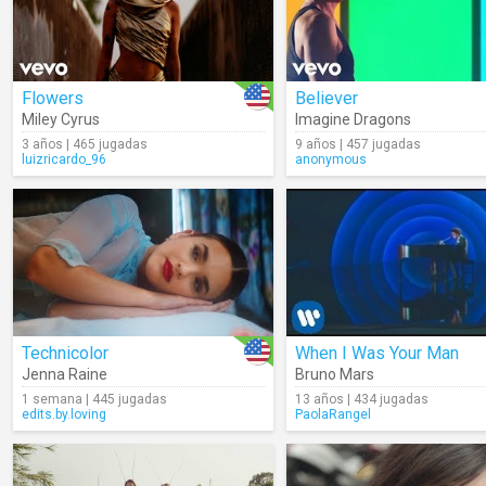
Flowers
Believer
Miley Cyrus
Imagine Dragons
3 años | 465 jugadas
9 años | 457 jugadas
luizricardo_96
anonymous
Technicolor
When I Was Your Man
Jenna Raine
Bruno Mars
1 semana | 445 jugadas
13 años | 434 jugadas
edits.by.loving
PaolaRangel