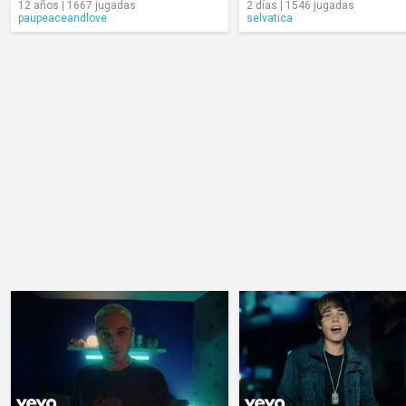
12 años | 1667 jugadas
2 días | 1546 jugadas
paupeaceandlove
selvatica