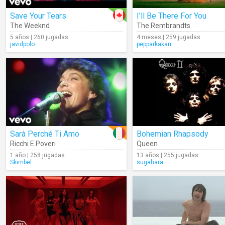
Save Your Tears
I'll Be There For You
The Weeknd
The Rembrandts
5 años | 260 jugadas
4 meses | 259 jugadas
javidpolo
pepparkakan.
Sarà Perché Ti Amo
Bohemian Rhapsody
Ricchi E Poveri
Queen
1 año | 258 jugadas
13 años | 255 jugadas
Skimbel
sugahara