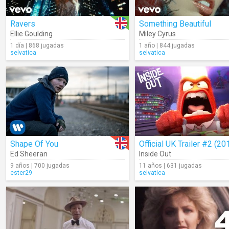
Ravers
Something Beautiful
Ellie Goulding
Miley Cyrus
1 día | 868 jugadas
1 año | 844 jugadas
selvatica
selvatica
Shape Of You
Official UK Trailer #2 (20
Ed Sheeran
Inside Out
9 años | 700 jugadas
11 años | 631 jugadas
ester29
selvatica