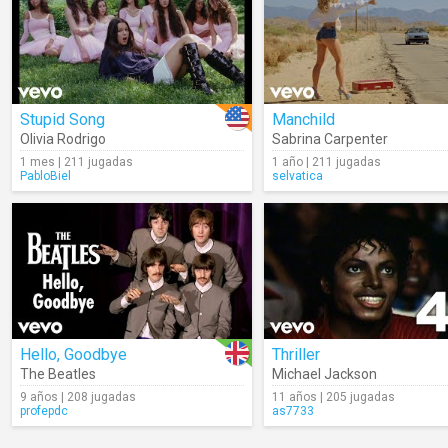
Stupid Song
Manchild
Olivia Rodrigo
Sabrina Carpenter
1 mes | 211 jugadas
1 año | 211 jugadas
PabloBiel
selvatica
Hello, Goodbye
Thriller
The Beatles
Michael Jackson
9 años | 208 jugadas
11 años | 205 jugadas
profepdc
as7733