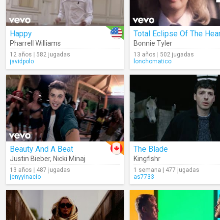
Happy
Total Eclipse Of The Hear
Pharrell Williams
Bonnie Tyler
12 años | 582 jugadas
13 años | 502 jugadas
javidpolo
lonchomatico
Beauty And A Beat
The Blade
Justin Bieber
,
Nicki Minaj
Kingfishr
13 años | 487 jugadas
1 semana | 477 jugadas
jenyyinacio
as7733