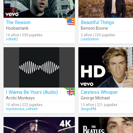
The Reason
Beautiful Things
Hoobastank
Benson Boone
16 años | 230 jugadas
2 años | 225 jugadas
volte82
LiseSolenn
I Wanna Be Yours (Audio)
Careless Whisper
Arctic Monkeys
George Michael
10 años | 222 jugadas
13 años | 221 jugadas
mysterious_nefesh
SergioPM