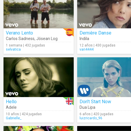
Verano Lento
Dernière Danse
Carlos Sadness
,
Jósean Log
Indila
1 semana | 432 jugadas
12 años | 430 jugadas
selvatica
vari4444
Hello
Don't Start Now
Adele
Dua Lipa
10 años | 424 jugadas
6 años | 420 jugadas
Gabrielle_
luizricardo_96