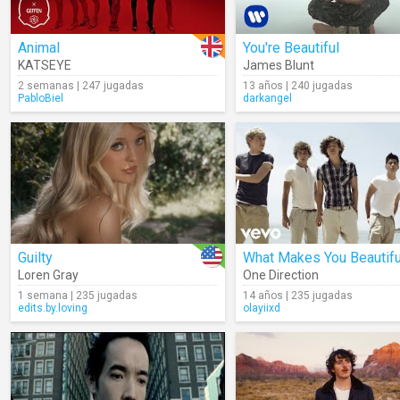
Animal
You're Beautiful
KATSEYE
James Blunt
2 semanas | 247 jugadas
13 años | 240 jugadas
PabloBiel
darkangel
Guilty
What Makes You Beautifu
Loren Gray
One Direction
1 semana | 235 jugadas
14 años | 235 jugadas
edits.by.loving
olayiixd