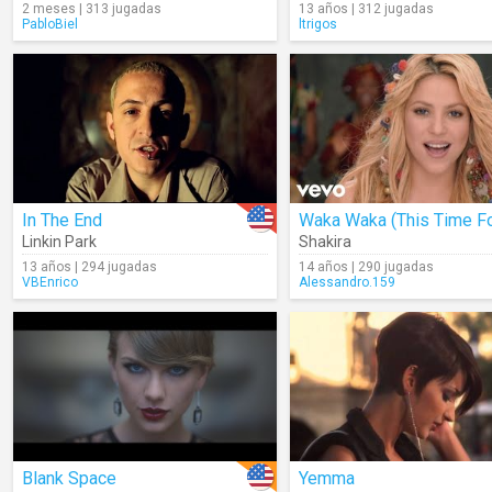
2 meses | 313 jugadas
13 años | 312 jugadas
PabloBiel
ltrigos
In The End
Linkin Park
Shakira
13 años | 294 jugadas
14 años | 290 jugadas
VBEnrico
Alessandro.159
Blank Space
Yemma