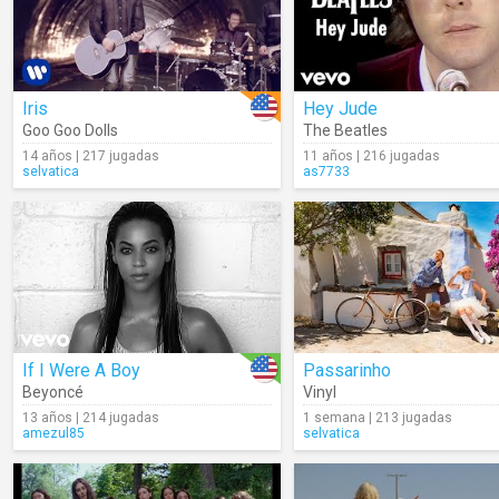
Iris
Hey Jude
Goo Goo Dolls
The Beatles
14 años | 217 jugadas
11 años | 216 jugadas
selvatica
as7733
If I Were A Boy
Passarinho
Beyoncé
Vinyl
13 años | 214 jugadas
1 semana | 213 jugadas
amezul85
selvatica