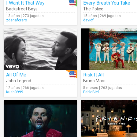
I Want It That Way
Every Breath You Take
Backstreet Boys
The Police
13 años | 273 jugadas
15 años | 269 jugadas
zdenaforero
davidf
All Of Me
Risk It All
John Legend
Bruno Mars
12 años | 266 jugadas
5 meses | 263 jugadas
Kush0999
PabloBiel