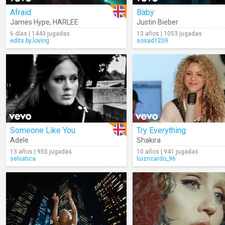
Afraid
Baby
James Hype
,
HARLEE
Justin Bieber
6 días | 1443 jugadas
13 años | 1053 jugadas
edits.by.loving
sosad1209
Someone Like You
Try Everything
Adele
Shakira
13 años | 955 jugadas
10 años | 941 jugadas
selvatica
luizricardo_96