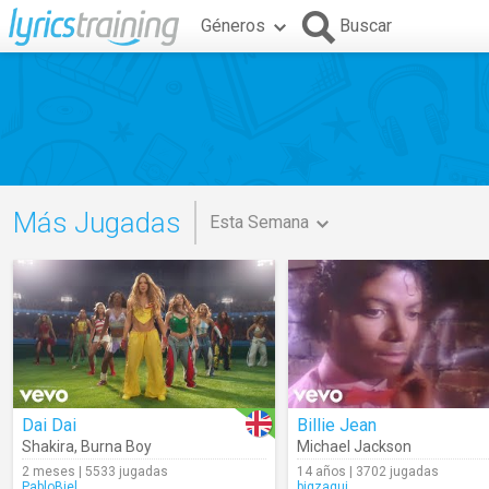
Géneros
Buscar
Más Jugadas
Esta Semana
Dai Dai
Billie Jean
Shakira
,
Burna Boy
Michael Jackson
2 meses | 5533 jugadas
14 años | 3702 jugadas
PabloBiel
bigzaqui