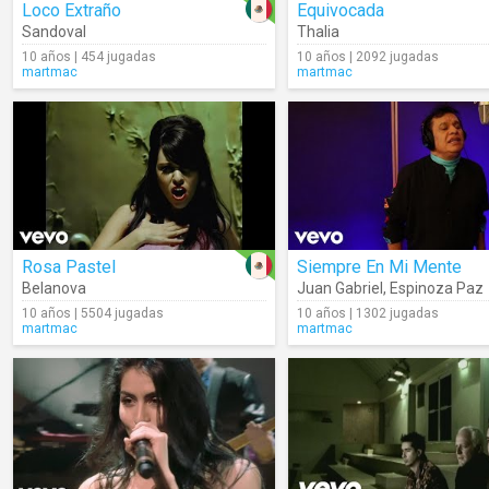
Loco Extraño
Equivocada
Sandoval
Thalia
10 años | 454 jugadas
10 años | 2092 jugadas
martmac
martmac
Rosa Pastel
Siempre En Mi Mente
Belanova
Juan Gabriel
,
Espinoza Paz
10 años | 5504 jugadas
10 años | 1302 jugadas
martmac
martmac