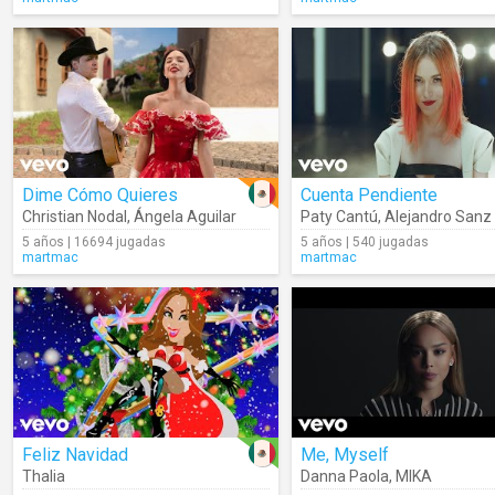
Dime Cómo Quieres
Cuenta Pendiente
Christian Nodal
,
Ángela Aguilar
Paty Cantú
,
Alejandro Sanz
5 años | 16694 jugadas
5 años | 540 jugadas
martmac
martmac
Feliz Navidad
Me, Myself
Thalia
Danna Paola
,
MIKA