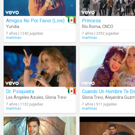
Amigos No Por Favor (Live)
Princesa
Yuridia
Río Roma
,
CNCO
7 años | 1242 jugadas
7 años | 2392 jugadas
martmac
martmac
Dr. Psiquiatra
Los Ángeles Azules
,
Gloria Trevi
Gloria Trevi
,
Alejandra Guz
7 años | 1102 jugadas
7 años | 511 jugadas
martmac
martmac