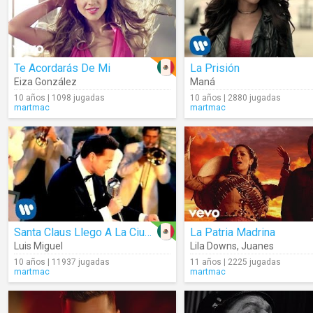
Te Acordarás De Mi
La Prisión
Eiza González
Maná
10 años | 1098 jugadas
10 años | 2880 jugadas
martmac
martmac
Santa Claus Llego A La Ciudad
La Patria Madrina
Luis Miguel
Lila Downs
,
Juanes
10 años | 11937 jugadas
11 años | 2225 jugadas
martmac
martmac