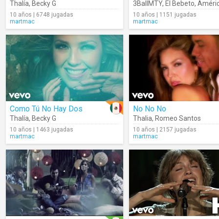
Thalía
,
Becky G
3BallMTY
,
El Bebeto
,
América
10 años | 6748 jugadas
10 años | 1151 jugadas
martmac
martmac
Como Tú No Hay Dos
No No No
Thalía
,
Becky G
Thalia
,
Romeo Santos
10 años | 1463 jugadas
10 años | 2157 jugadas
martmac
martmac