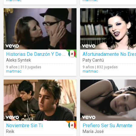
martmac
martmac
Historias De Danzón Y De Arrabal
Afortunadamente No Ere
Aleks Syntek
Paty Cantú
9 años | 313 jugadas
9 años | 832 jugadas
martmac
martmac
Noviembre Sin Ti
Prefiero Ser Su Amante
Reik
María José