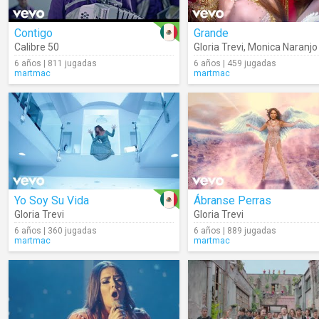
Contigo
Grande
Calibre 50
Gloria Trevi
,
Monica Naranjo
6 años | 811 jugadas
6 años | 459 jugadas
martmac
martmac
Yo Soy Su Vida
Ábranse Perras
Gloria Trevi
Gloria Trevi
6 años | 360 jugadas
6 años | 889 jugadas
martmac
martmac