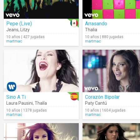
Pepe (Live)
Arrasando
Jeans
,
Litzy
Thalia
10 años | 427 jugadas
10 años | 880 jugadas
martmac
martmac
Sino A Ti
Corazón Bipolar
Laura Pausini
,
Thalía
Paty Cantú
10 años | 1378 jugadas
10 años | 1604 jugadas
martmac
martmac