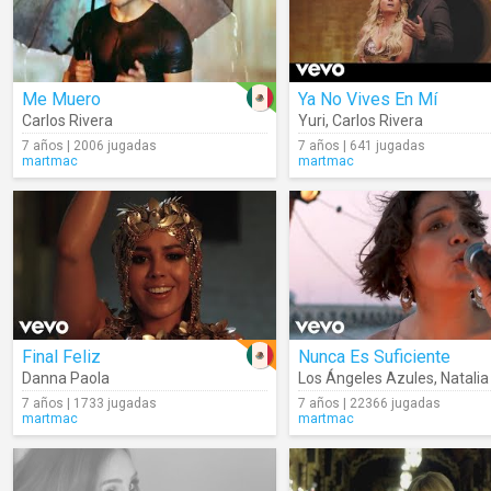
Me Muero
Ya No Vives En Mí
Carlos Rivera
Yuri
,
Carlos Rivera
7 años | 2006 jugadas
7 años | 641 jugadas
martmac
martmac
Final Feliz
Nunca Es Suficiente
Danna Paola
Los Ángeles Azules
,
Natalia L
7 años | 1733 jugadas
7 años | 22366 jugadas
martmac
martmac