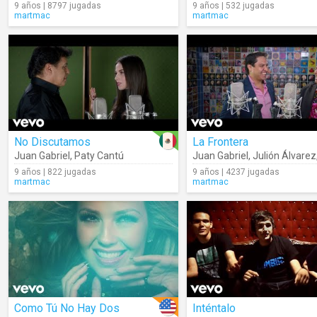
9 años | 8797 jugadas
9 años | 532 jugadas
martmac
martmac
No Discutamos
La Frontera
Juan Gabriel
,
Paty Cantú
Juan Gabriel
,
Julión Álvarez
9 años | 822 jugadas
9 años | 4237 jugadas
martmac
martmac
Como Tú No Hay Dos
Inténtalo