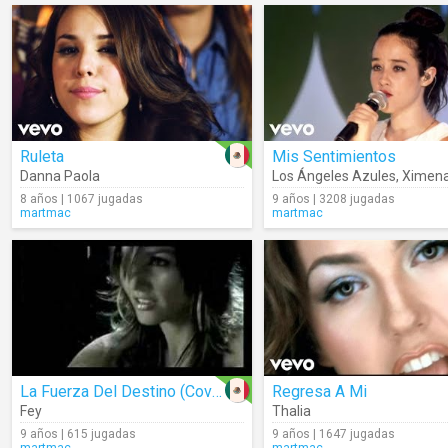
Ruleta
Mis Sentimientos
Danna Paola
Los Ángeles Azules
,
Ximena S
8 años | 1067 jugadas
9 años | 3208 jugadas
martmac
martmac
La Fuerza Del Destino (Cover)
Regresa A Mi
Fey
Thalia
9 años | 615 jugadas
9 años | 1647 jugadas