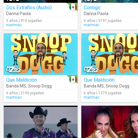
Dos Extraños (Audio)
Contigo
Danna Paola
Danna Paola
5 años | 910 jugadas
6 años | 3197 jugadas
martmac
martmac
Que Maldición
Que Maldición
Banda MS
,
Snoop Dogg
Banda MS
,
Snoop Dogg
6 años | 2190 jugadas
6 años | 1279 jugadas
martmac
martmac