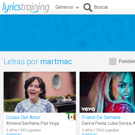
Géneros
Buscar
Letras por
martmac
Pendien
Cosas Del Amor
Friend De Semana
Ximena Sariñana
,
Paz Vega
Danna Paola
,
Luísa Sonza
,
A
3 años | 592 jugadas
5 años | 2062 jugadas
martmac
martmac