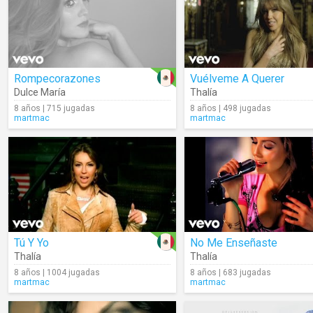
Rompecorazones
Vuélveme A Querer
Dulce María
Thalía
8 años | 715 jugadas
8 años | 498 jugadas
martmac
martmac
Tú Y Yo
No Me Enseñaste
Thalía
Thalía
8 años | 1004 jugadas
8 años | 683 jugadas
martmac
martmac