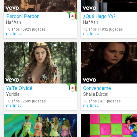
Perdón, Perdón
¿Qué Hago Yo?
Ha*Ash
Ha*Ash
10 años | 5923 jugadas
10 años | 1932 jugadas
martmac
martmac
Ya Te Olvidé
Convenceme
Yuridia
Shaila Dúrcal
10 años | 2689 jugadas
10 años | 471 jugadas
martmac
martmac