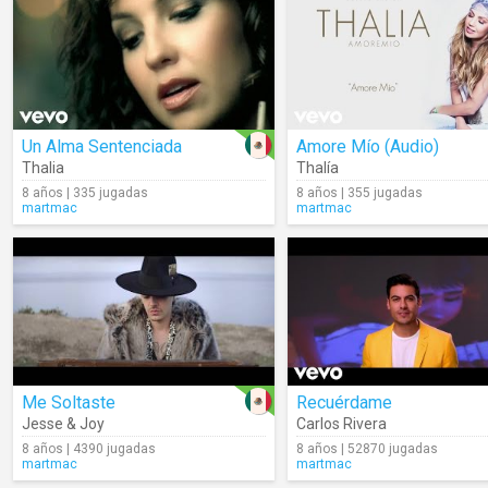
Un Alma Sentenciada
Amore Mío (Audio)
Thalia
Thalía
8 años | 335 jugadas
8 años | 355 jugadas
martmac
martmac
Me Soltaste
Recuérdame
Jesse & Joy
Carlos Rivera
8 años | 4390 jugadas
8 años | 52870 jugadas
martmac
martmac