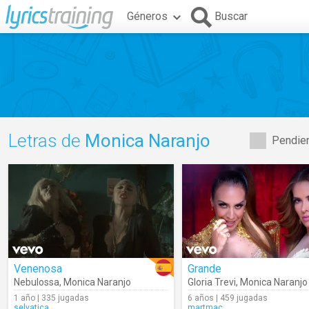
Géneros
Buscar
Letras de
Monica Naranjo
Pendien
Venenosa
Grande
Nebulossa
,
Monica Naranjo
Gloria Trevi
,
Monica Naranjo
1 año | 335 jugadas
6 años | 459 jugadas
selvatica
martmac