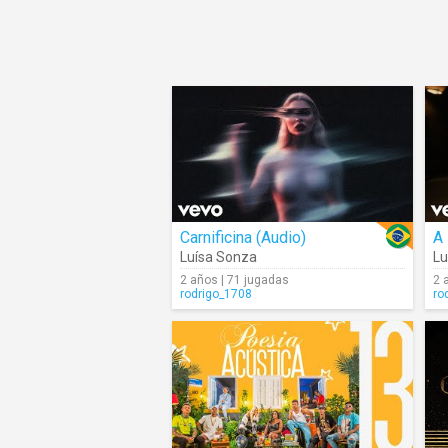
Carnificina (Audio)
A
Luísa Sonza
Lu
2 años | 71 jugadas
2 
rodrigo_1708
ro