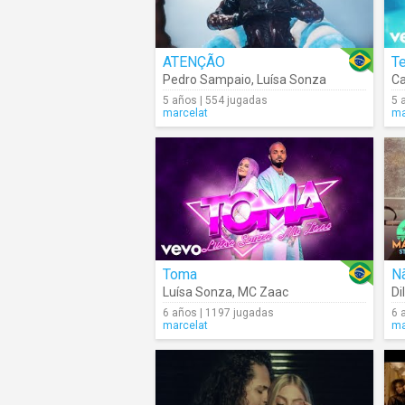
ATENÇÃO
T
Pedro Sampaio
,
Luísa Sonza
Ca
5 años | 554 jugadas
5 
marcelat
ma
Toma
N
Luísa Sonza
,
MC Zaac
Di
6 años | 1197 jugadas
6 
marcelat
ma