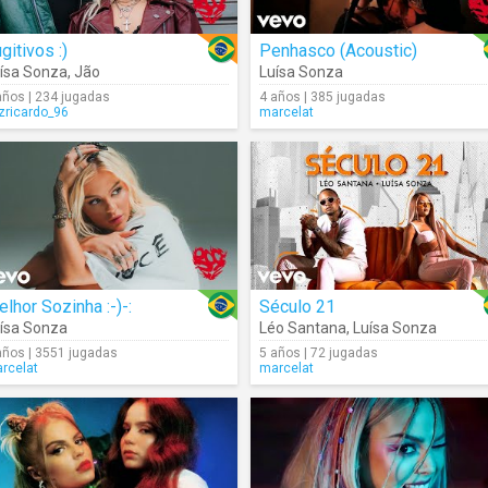
gitivos :)
Penhasco (Acoustic)
ísa Sonza
,
Jão
Luísa Sonza
años | 234 jugadas
4 años | 385 jugadas
izricardo_96
marcelat
lhor Sozinha :-)-:
Século 21
ísa Sonza
Léo Santana
,
Luísa Sonza
años | 3551 jugadas
5 años | 72 jugadas
rcelat
marcelat