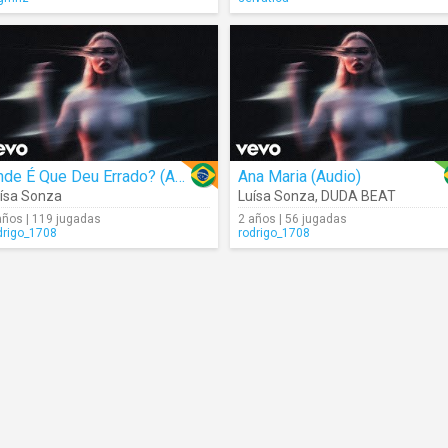
Onde É Que Deu Errado? (Audio)
Ana Maria (Audio)
ísa Sonza
Luísa Sonza
,
DUDA BEAT
años | 119 jugadas
2 años | 56 jugadas
drigo_1708
rodrigo_1708