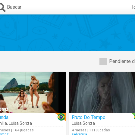
Buscar
I
Pendiente d
unda
Fruto Do Tempo
ilia
,
Luísa Sonza
Luísa Sonza
meses | 164 jugadas
4 meses | 111 jugadas
gmnz
selvatica