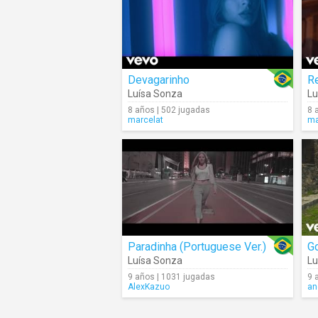
Devagarinho
R
Luísa Sonza
Lu
8 años | 502 jugadas
8 
marcelat
ma
Paradinha (Portuguese Ver.)
G
Luísa Sonza
Lu
9 años | 1031 jugadas
9 
AlexKazuo
an