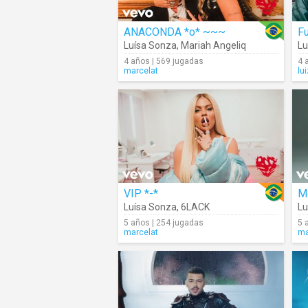
ANACONDA *o* ~~~
Fu
Luísa Sonza
,
Mariah Angeliq
Lu
4 años | 569 jugadas
4 
marcelat
lu
VIP *-*
Me
Luísa Sonza
,
6LACK
Lu
5 años | 254 jugadas
5 
marcelat
ma