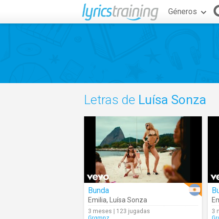
Géneros
Letras de
Luísa Sonza
Bunda
B
Emilia
,
Luísa Sonza
Em
3 meses | 123 jugadas
3 
Grgmnz
Gr