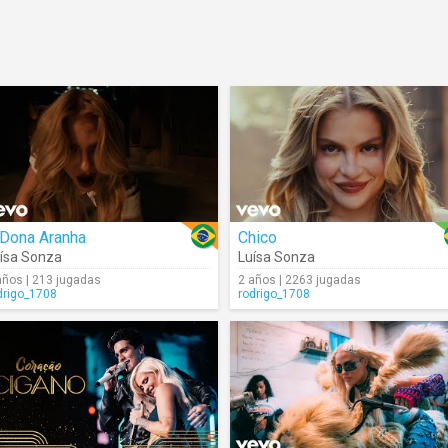
 Dona Aranha
Chico
ísa Sonza
Luísa Sonza
años | 213 jugadas
2 años | 2263 jugadas
drigo_1708
rodrigo_1708