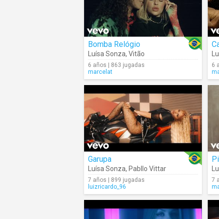
Bomba Relógio
C
Luísa Sonza
,
Vitão
Lu
6 años | 863 jugadas
6 
marcelat
ma
Garupa
P
Luísa Sonza
,
Pabllo Vittar
Lu
7 años | 899 jugadas
7 
luizricardo_96
ma