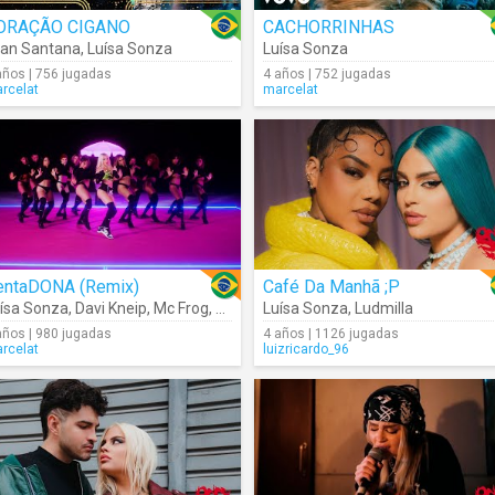
ORAÇÃO CIGANO
CACHORRINHAS
NON
an Santana
,
Chefin
,
,
N.I.N.A
Luísa Sonza
,
Chris MC
,
Xamã
,
Luísa Sonza
Luísa Sonza
años | 756 jugadas
4 años | 752 jugadas
rcelat
marcelat
entaDONA (Remix)
Café Da Manhã ;P
ísa Sonza
,
Davi Kneip
,
Mc Frog
,
Dj Gabriel Do Borel
Luísa Sonza
,
Ludmilla
años | 980 jugadas
4 años | 1126 jugadas
rcelat
luizricardo_96