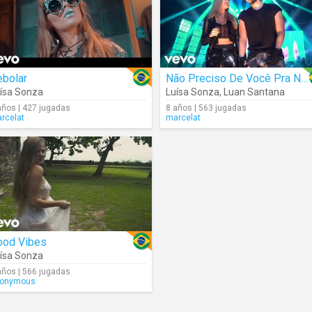
ebolar
Não Preciso De Você Pra Nada
ísa Sonza
Luísa Sonza
,
Luan Santana
años | 427 jugadas
8 años | 563 jugadas
rcelat
marcelat
ood Vibes
ísa Sonza
años | 566 jugadas
onymous