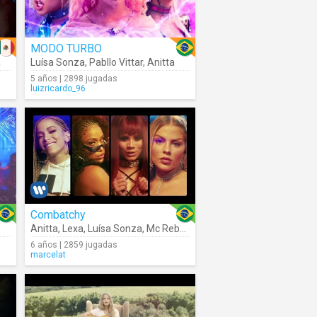
MODO TURBO
a
Luísa Sonza
,
Pabllo Vittar
,
Anitta
5 años | 2898 jugadas
luizricardo_96
Combatchy
Anitta
,
Lexa
,
Luísa Sonza
,
Mc Rebecca
6 años | 2859 jugadas
marcelat