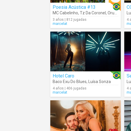
Poesia Acústica #13
C
MC Cabelinho
,
Tz Da Coronel
,
Oruam
,
L7N
Lu
3 años | 812 jugadas
4 
marcelat
ma
Hotel Caro
S
Baco Exu Do Blues
,
Luísa Sonza
Lu
4 años | 406 jugadas
4 
marcelat
ma