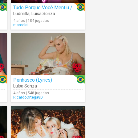
Tudo Porque Você Mentiu / Penhasco / De Rolê / Café Da Manhã ;P / Doutora 3
Ludmilla
,
Luísa Sonza
4 años | 184 jugadas
marcelat
Penhasco (Lyrics)
Luísa Sonza
4 años | 548 jugadas
RicardoOrtega8D