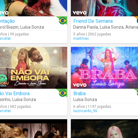
entação
Friend De Semana
rol Biazin
,
Luísa Sonza
Danna Paola
,
Luísa Sonza
,
Aitan
años | 99 jugadas
5 años | 2062 jugadas
rcelat
martmac
ão Vai Embora
Braba
lsinho
,
Luísa Sonza
Luísa Sonza
años | 682 jugadas
6 años | 1197 jugadas
rcelat
luizricardo_96