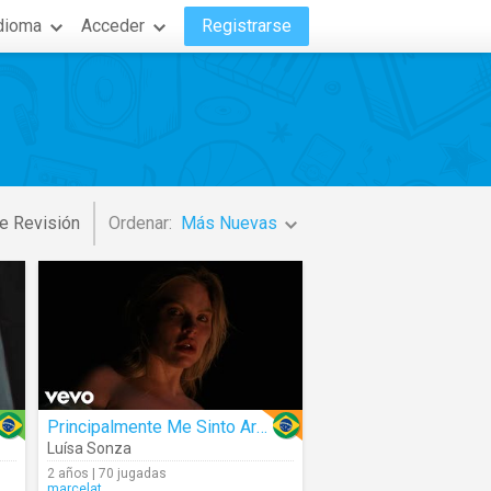
dioma
Acceder
Registrarse
e Revisión
Ordenar:
Más Nuevas
Principalmente Me Sinto Arrasada
Luísa Sonza
2 años | 70 jugadas
marcelat