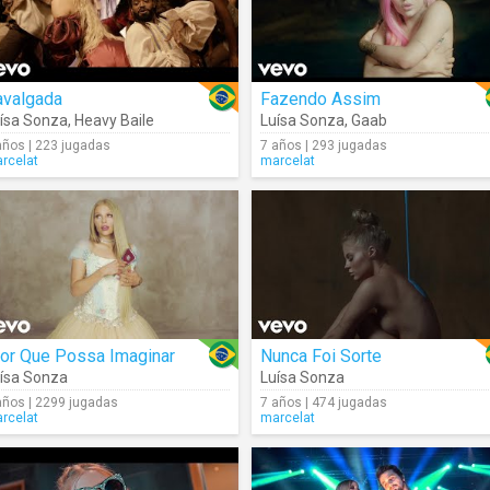
avalgada
Fazendo Assim
ísa Sonza
,
Heavy Baile
Luísa Sonza
,
Gaab
años | 223 jugadas
7 años | 293 jugadas
rcelat
marcelat
ior Que Possa Imaginar
Nunca Foi Sorte
ísa Sonza
Luísa Sonza
años | 2299 jugadas
7 años | 474 jugadas
rcelat
marcelat