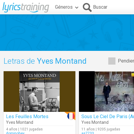
Géneros
Buscar
Letras de
Yves Montand
Pendien
Les Feuilles Mortes
Yves Montand
Yves Montand
4 años | 1021 jugadas
11 años | 9205 jugadas
dominohey
as7733