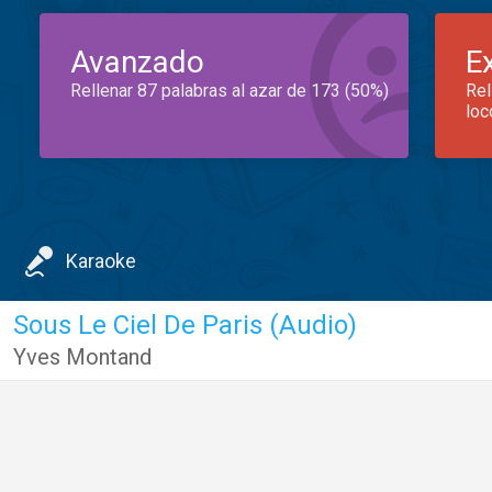
Avanzado
E
Rellenar 87 palabras al azar de 173 (50%)
Rel
loc
Karaoke
Sous Le Ciel De Paris (Audio)
Yves Montand