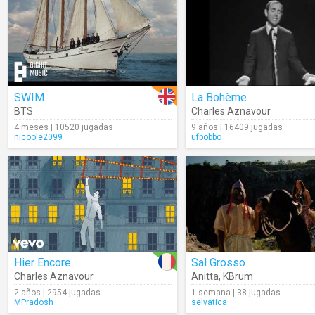
SWIM
La Bohème
BTS
Charles Aznavour
4 meses | 10520 jugadas
9 años | 16409 jugadas
nicoole2099
ufbobbo
Hier Encore
Sal Grosso
Charles Aznavour
Anitta
,
KBrum
2 años | 2954 jugadas
1 semana | 38 jugadas
MPradosh
selvatica