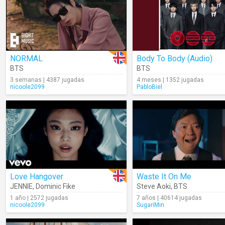
NORMAL
Body To Body (Audio)
BTS
BTS
3 semanas | 4387 jugadas
4 meses | 1352 jugadas
nicoole2099
PabloBiel
Love Hangover
Waste It On Me
JENNIE
,
Dominic Fike
Steve Aoki
,
BTS
1 año | 2572 jugadas
7 años | 40614 jugadas
nicoole2099
SugariMin