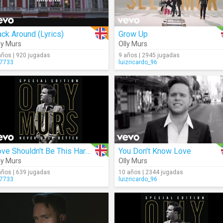
ck Around (Lyrics)
Grow Up
ly Murs
Olly Murs
años | 920 jugadas
9 años | 2945 jugadas
7733
luizricardo_96
Love Shouldn't Be This Hard (Audio)
You Don't Know Love
ly Murs
Olly Murs
años | 639 jugadas
10 años | 2344 jugadas
7733
luizricardo_96