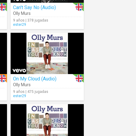
Can't Say No (Audio)
Olly Murs
9 años | 378 jugadas
ester29
On My Cloud (Audio)
Olly Murs
9 años | 475 jugadas
ester29