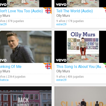
Don't Love You Too (Audio)
Tell The World (Audio)
ly Murs
Olly Murs
años | 378 jugadas
9 años | 178 jugadas
ter29
ester29
hinking Of Me
This Song Is About You (Audio)
ly Murs
Olly Murs
años | 2364 jugadas
9 años | 406 jugadas
lvatica
ester29