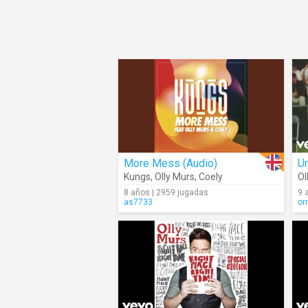
More Mess (Audio)
Un
Kungs
,
Olly Murs
,
Coely
Ol
8 años | 2959 jugadas
9 
as7733
or