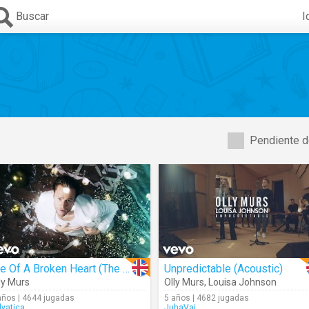
Buscar
I
Pendiente d
Die Of A Broken Heart (The After Party Video)
Unpredictable (Acoustic)
ly Murs
Olly Murs
,
Louisa Johnson
años | 4644 jugadas
5 años | 4682 jugadas
lvatica
JuhaVai