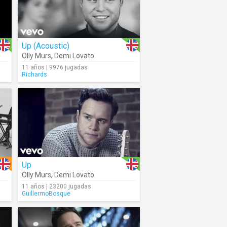
Up (Acoustic)
Olly Murs
,
Demi Lovato
11 años | 9976 jugadas
Richards
Up
Olly Murs
,
Demi Lovato
11 años | 23200 jugadas
GuillermoBosque