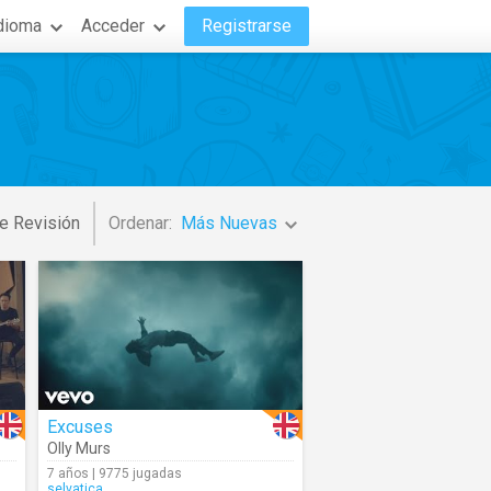
dioma
Acceder
Registrarse
e Revisión
Ordenar:
Más Nuevas
Excuses
Olly Murs
7 años | 9775 jugadas
selvatica