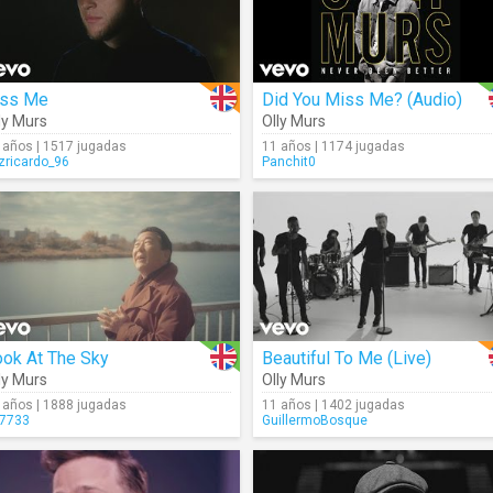
iss Me
Did You Miss Me? (Audio)
ly Murs
Olly Murs
 años | 1517 jugadas
11 años | 1174 jugadas
izricardo_96
Panchit0
ook At The Sky
Beautiful To Me (Live)
ly Murs
Olly Murs
 años | 1888 jugadas
11 años | 1402 jugadas
7733
GuillermoBosque