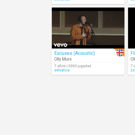
Excuses (Acoustic)
Fl
Olly Murs
Ol
7 años | 5060 jugadas
7 
selvatica
zs