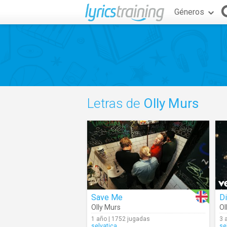
Géneros
Letras de
Olly Murs
Save Me
Olly Murs
Ol
1 año | 1752 jugadas
3 
selvatica
se