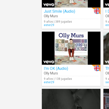
Just Smile (Audio)
I 
Olly Murs
Ol
9 años | 389 jugadas
9 
ester29
es
I'm OK (Audio)
T
Olly Murs
Ol
9 años | 138 jugadas
9 
ester29
se