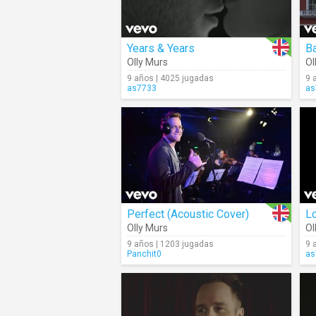
Years & Years
Ba
Olly Murs
Ol
9 años | 4025 jugadas
9 
as7733
as
Perfect (Acoustic Cover)
Olly Murs
Ol
9 años | 1203 jugadas
9 
Panchit0
as