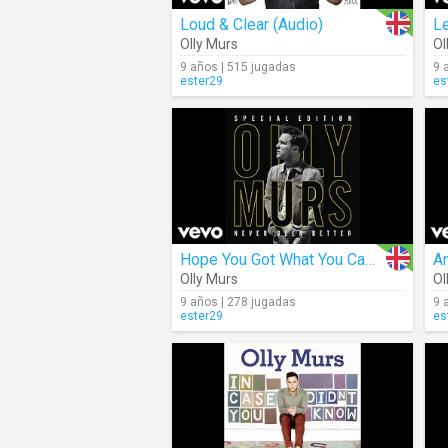
Loud & Clear (Audio)
Le
Olly Murs
Ol
9 años | 515 jugadas
9 
ester29
es
Hope You Got What You Came For (Audio)
A
Olly Murs
Ol
9 años | 278 jugadas
9 
ester29
es