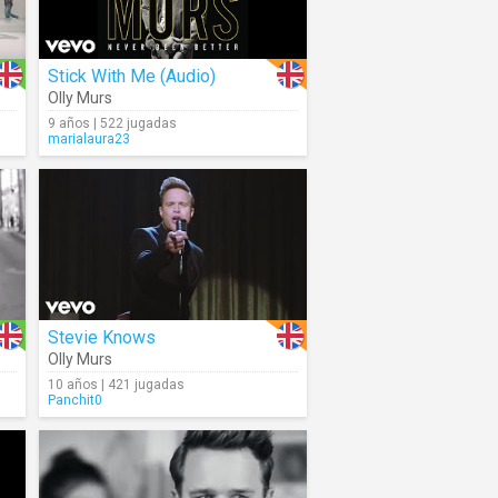
Stick With Me (Audio)
Olly Murs
9 años | 522 jugadas
marialaura23
Stevie Knows
Olly Murs
10 años | 421 jugadas
Panchit0