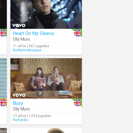
Heart On My Sleeve
Olly Murs
11 años | 567 jugadas
GuillermoBosque
Busy
Olly Murs
13 años | 1324 jugadas
Richards