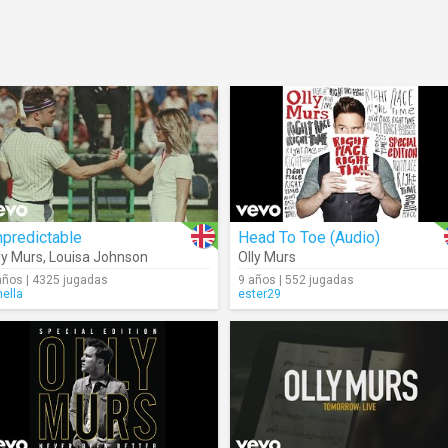
predictable
Head To Toe (Audio)
ly Murs
,
Louisa Johnson
Olly Murs
años | 4325 jugadas
9 años | 552 jugadas
nella
ester29