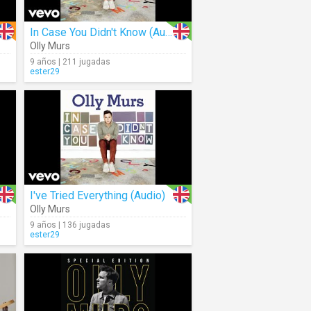
In Case You Didn't Know (Audio)
Olly Murs
9 años | 211 jugadas
ester29
I've Tried Everything (Audio)
Olly Murs
9 años | 136 jugadas
ester29