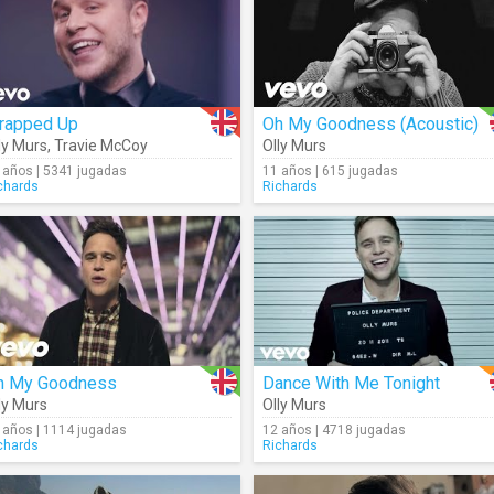
rapped Up
Oh My Goodness (Acoustic)
ly Murs
,
Travie McCoy
Olly Murs
 años | 5341 jugadas
11 años | 615 jugadas
chards
Richards
h My Goodness
Dance With Me Tonight
ly Murs
Olly Murs
 años | 1114 jugadas
12 años | 4718 jugadas
chards
Richards