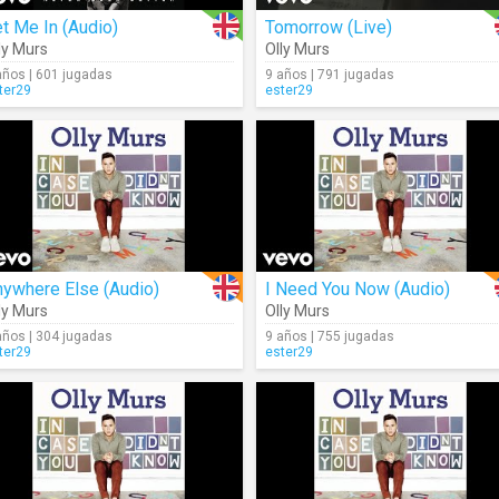
t Me In (Audio)
Tomorrow (Live)
ly Murs
Olly Murs
años | 601 jugadas
9 años | 791 jugadas
ter29
ester29
nywhere Else (Audio)
I Need You Now (Audio)
ly Murs
Olly Murs
años | 304 jugadas
9 años | 755 jugadas
ter29
ester29