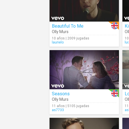
Beautiful To Me
K
Olly Murs
Ol
10 años | 2009 jugadas
10
laurielo
lu
Seasons
L
Olly Murs
Ol
11 años | 5105 jugadas
11
as7733
as