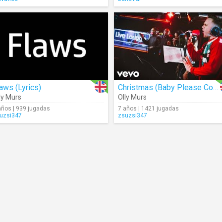
aws (Lyrics)
Christmas (Baby Please Come Home) (Live)
ly Murs
Olly Murs
años | 939 jugadas
7 años | 1421 jugadas
uzsi347
zsuzsi347