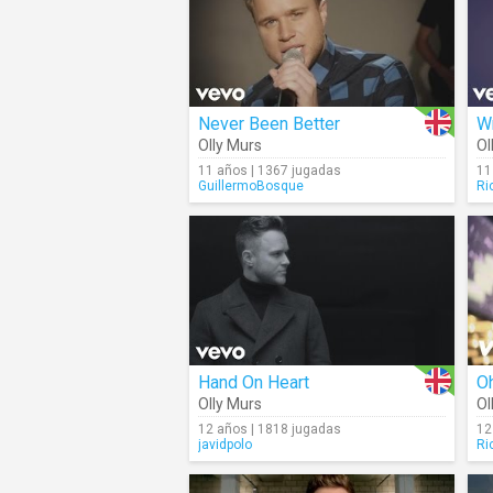
Never Been Better
W
Olly Murs
Ol
11 años | 1367 jugadas
11
GuillermoBosque
Ri
Hand On Heart
O
Olly Murs
Ol
12 años | 1818 jugadas
12
javidpolo
Ri