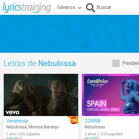
Géneros
Buscar
Letras de
Nebulossa
Pendien
Venenosa
ZORRA
Nebulossa
,
Monica Naranjo
Nebulossa
1 año | 335 jugadas
2 años | 1223 jugadas
selvatica
lara2002