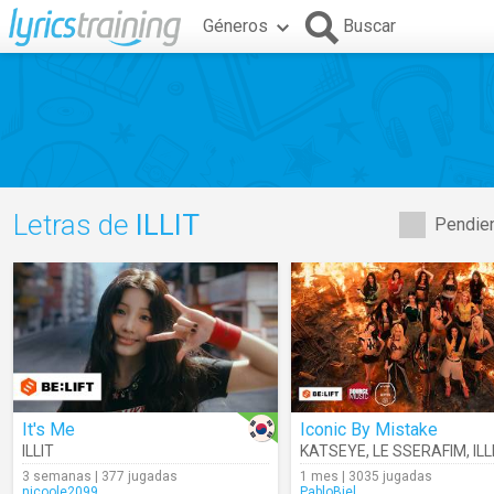
Géneros
Buscar
Letras de
ILLIT
Pendien
It's Me
Iconic By Mistake
ILLIT
KATSEYE
,
LE SSERAFIM
,
ILL
3 semanas | 377 jugadas
1 mes | 3035 jugadas
nicoole2099
PabloBiel