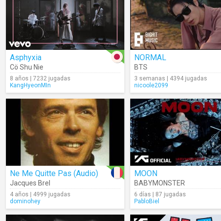
Asphyxia
NORMAL
Cö Shu Nie
BTS
8 años | 7232 jugadas
3 semanas | 4394 jugadas
KangHyeonMIn
nicoole2099
Ne Me Quitte Pas (Audio)
MOON
Jacques Brel
BABYMONSTER
4 años | 4999 jugadas
6 días | 87 jugadas
dominohey
PabloBiel