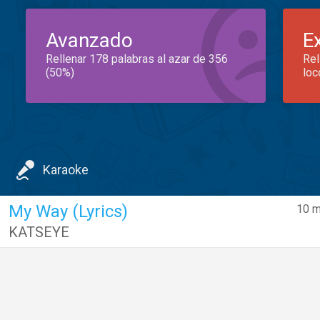
Avanzado
E
Rellenar 178 palabras al azar de 356
Rel
(50%)
loc
Karaoke
My Way (Lyrics)
10 m
KATSEYE