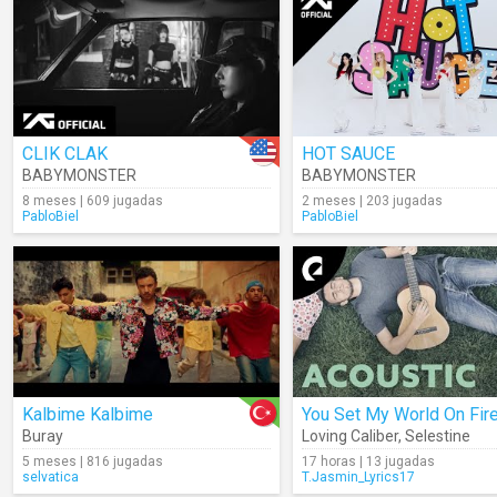
CLIK CLAK
HOT SAUCE
BABYMONSTER
BABYMONSTER
8 meses | 609 jugadas
2 meses | 203 jugadas
PabloBiel
PabloBiel
Kalbime Kalbime
You Set My World On Fir
Buray
Loving Caliber
,
Selestine
5 meses | 816 jugadas
17 horas | 13 jugadas
selvatica
T.Jasmin_Lyrics17