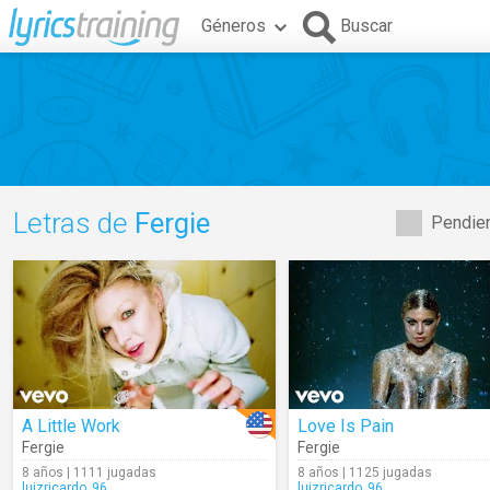
Géneros
Buscar
Letras de
Fergie
Pendien
A Little Work
Love Is Pain
Fergie
Fergie
8 años | 1111 jugadas
8 años | 1125 jugadas
luizricardo_96
luizricardo_96