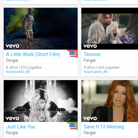
A Little Work (Short Film)
Tension
Fergie
Fergie
8 años | 533 jugadas
8 años | 666 jugadas
luizricardo_96
luizricardo_96
Just Like You
Save It Til Morning
Fergie
Fergie