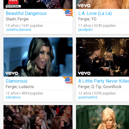
Beautiful Dangerous
L.A. Love (La La)
Slash
,
Fergie
Fergie
,
YG
10 años | 1641 jugadas
11 años | 3249 jugadas
Julietta_banana
javidpolo
Glamorous
Fergie
,
Ludacris
Fergie
,
Q-Tip
,
GoonRock
12 años | 4004 jugadas
12 años | 5296 jugadas
selvatica
yurymartins