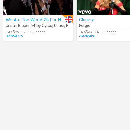
We Are The World 25 For Haiti
Clumsy
Justin Bieber
,
Miley Cyrus
,
Usher
,
Fergie
,
Fergie
Akon
,
Snoop Dogg ...
14 años | 37098 jugadas
16 años | 2481 jugadas
Iagofelicio
carolgenu