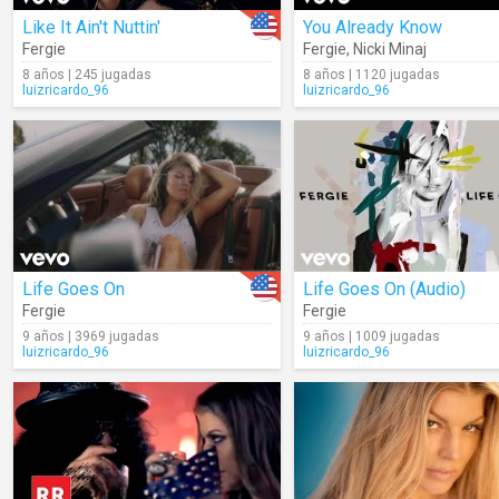
Like It Ain't Nuttin'
You Already Know
Fergie
Fergie
,
Nicki Minaj
8 años | 245 jugadas
8 años | 1120 jugadas
luizricardo_96
luizricardo_96
Life Goes On
Life Goes On (Audio)
Fergie
Fergie
9 años | 3969 jugadas
9 años | 1009 jugadas
luizricardo_96
luizricardo_96