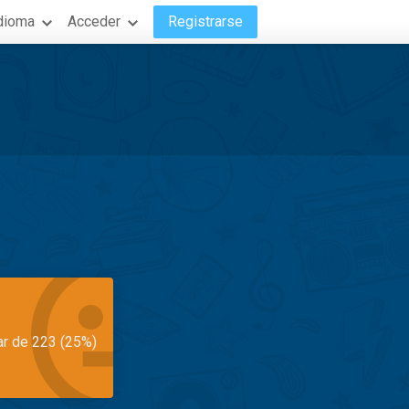
dioma
Acceder
Registrarse
ar de 223 (25%)