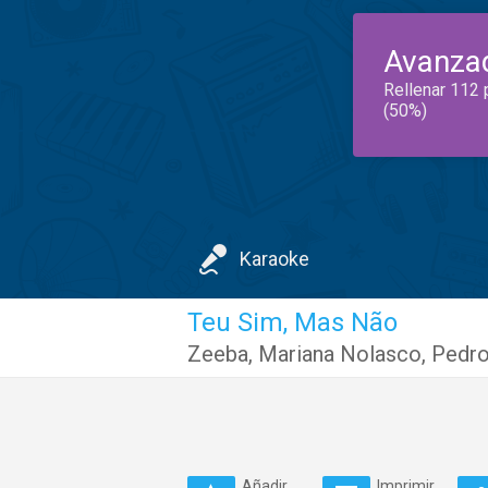
Avanza
Rellenar 112 
(50%)
Karaoke
Teu Sim, Mas Não
Zeeba
,
Mariana Nolasco
,
Pedro
Añadir
Imprimir