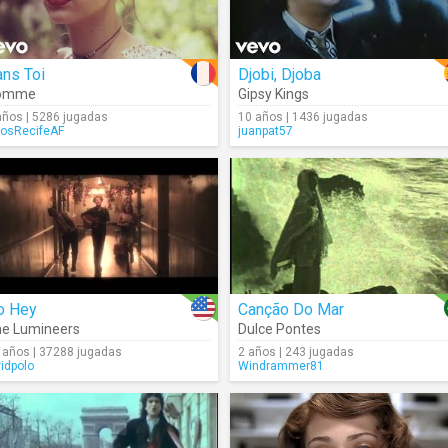
ns Toi
Djobi, Djoba
omme
Gipsy Kings
años | 5286 jugadas
10 años | 1436 jugadas
osRecifeAF
juanpat57
o Hey
Canção Do Mar
e Lumineers
Dulce Pontes
 años | 37288 jugadas
2 años | 243 jugadas
vidpolo
Windrammer81