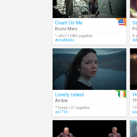
Count On Me
Sa
Bruno Mars
P
1 año | 13482 jugadas
8 
AnnaMarks
Ad
Lonely Island
H
Amble
Th
7 horas | 37 jugadas
13
as7733
ja