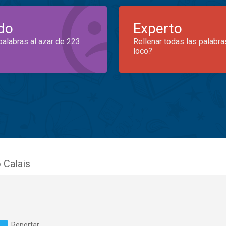
do
Experto
palabras al azar de 223
Rellenar todas las palabra
loco?
 Calais
Reportar