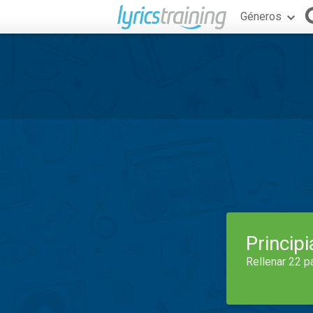
Géneros
Princip
Rellenar 22 p