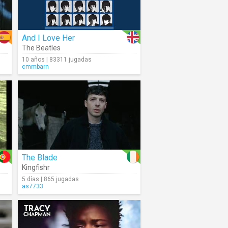
And I Love Her
The Beatles
10 años | 83311 jugadas
cmmbarn
The Blade
Kingfishr
5 días | 865 jugadas
as7733