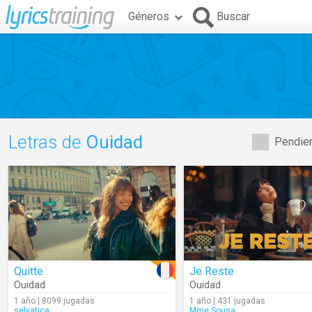
Géneros
Buscar
Letras de
Ouidad
Pendien
Quitte
Je Reste
Ouidad
Ouidad
1 año | 8099 jugadas
1 año | 431 jugadas
selvatica
Mme.Sousa