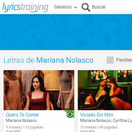
Géneros
Buscar
Letras de
Mariana Nolasco
Pendien
Quero Te Contar
Viciado Em Mim
Mariana Nolasco
Mariana Nolasco
,
Cynthia L
9 meses | 113 jugadas
10 meses | 49 jugadas
marcelat
marcelat