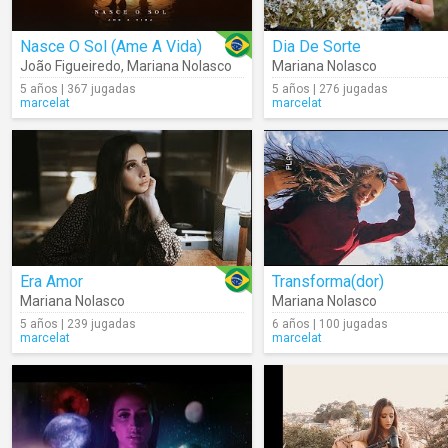
Nasce O Sol (Ame A Vida)
Dia De Sorte
João Figueiredo
,
Mariana Nolasco
Mariana Nolasco
5 años | 367 jugadas
5 años | 276 jugadas
marcelat
marcelat
Era Amor
Transforma(dor)
Mariana Nolasco
Mariana Nolasco
5 años | 239 jugadas
6 años | 100 jugadas
marcelat
marcelat