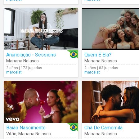
Anunciação - Sessions
Quem É Ela?
Mariana Nolasco
Mariana Nolasco
2 años | 173 jugadas
2 años | 83 jugadas
marcelat
marcelat
Baião Nascimento
Chá De Camomila
Vitão
,
Mariana Nolasco
Mariana Nolasco