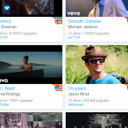
erfect
Smooth Criminal
 Sheeran
Michael Jackson
años | 8190073 jugadas
12 años | 105503 jugadas
7733
as7733
l I Want
I'm yours
ivia Rodrigo
Jason Mraz
años | 79061 jugadas
13 años | 305468 jugadas
tfelipe
darkangel