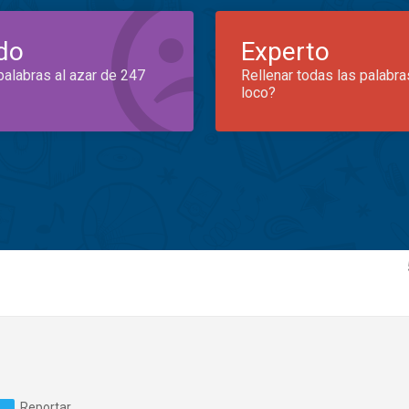
do
Experto
palabras al azar de 247
Rellenar todas las palabra
loco?
Reportar