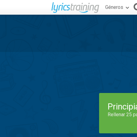
Géneros
Princip
Rellenar 25 p