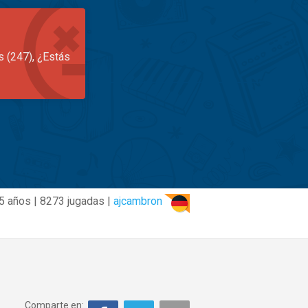
s (247), ¿Estás
5 años | 8273 jugadas |
ajcambron
Comparte en: