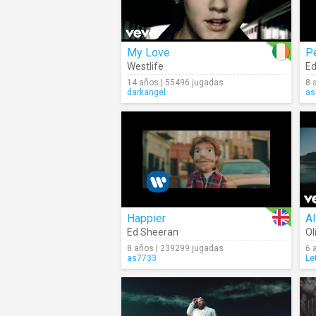
My Love
P
Westlife
Ed
14 años | 55496 jugadas
8 
darkangel
as
Happier
Al
Ed Sheeran
Ol
8 años | 239299 jugadas
6 
as7733
Le