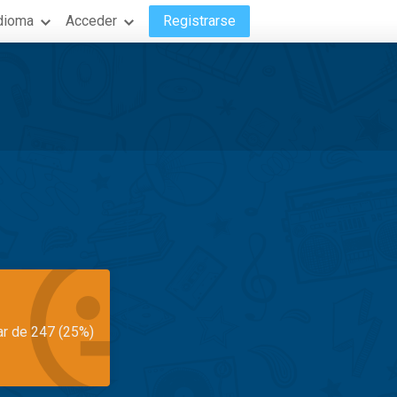
dioma
Acceder
Registrarse
ar de 247 (25%)