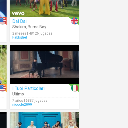
Dai Dai
Shakira
,
Burna Boy
2 meses | 48126 jugadas
PabloBiel
I Tuoi Particolari
Ultimo
7 años | 6337 jugadas
nicoole2099