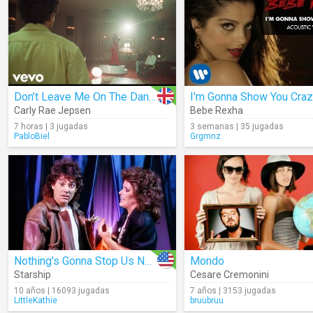
Don’t Leave Me On The Dance Floor
Carly Rae Jepsen
Bebe Rexha
7 horas | 3 jugadas
3 semanas | 35 jugadas
PabloBiel
Grgmnz
Nothing's Gonna Stop Us Now
Mondo
Starship
Cesare Cremonini
10 años | 16093 jugadas
7 años | 3153 jugadas
LittleKathie
bruubruu