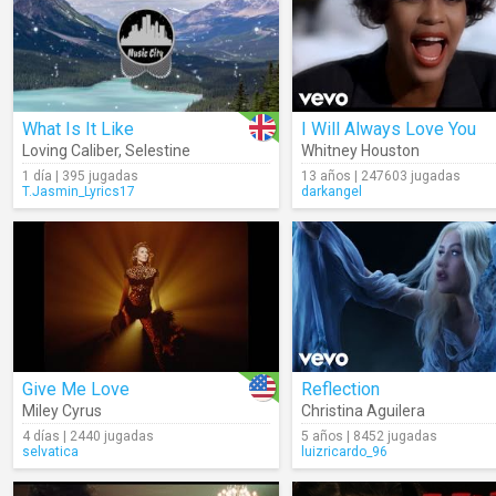
What Is It Like
I Will Always Love You
Loving Caliber
,
Selestine
Whitney Houston
1 día | 395 jugadas
13 años | 247603 jugadas
T.Jasmin_Lyrics17
darkangel
Give Me Love
Reflection
Miley Cyrus
Christina Aguilera
4 días | 2440 jugadas
5 años | 8452 jugadas
selvatica
luizricardo_96