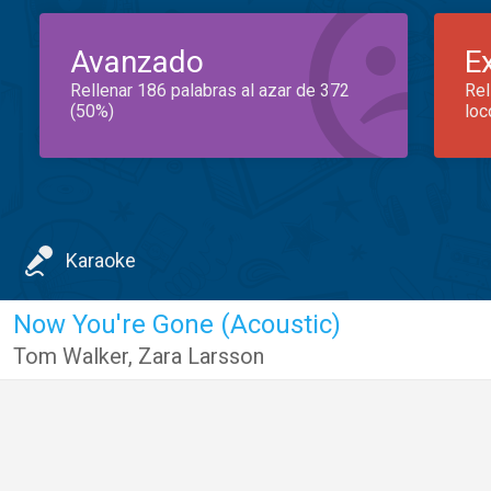
Avanzado
E
Rellenar 186 palabras al azar de 372
Rel
(50%)
loc
Karaoke
Now You're Gone (Acoustic)
Tom Walker
,
Zara Larsson