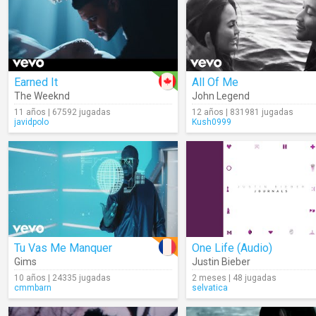
Earned It
All Of Me
The Weeknd
John Legend
11 años | 67592 jugadas
12 años | 831981 jugadas
javidpolo
Kush0999
Tu Vas Me Manquer
One Life (Audio)
Gims
Justin Bieber
10 años | 24335 jugadas
2 meses | 48 jugadas
cmmbarn
selvatica