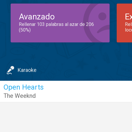
Avanzado
E
Rellenar 103 palabras al azar de 206
Rel
(50%)
loc
Karaoke
Open Hearts
The Weeknd