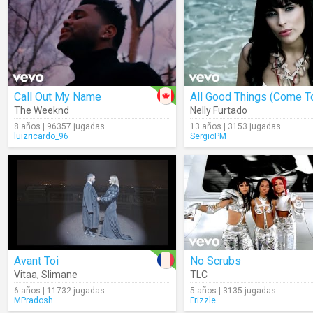
Call Out My Name
The Weeknd
Nelly Furtado
8 años | 96357 jugadas
13 años | 3153 jugadas
luizricardo_96
SergioPM
Avant Toi
No Scrubs
Vitaa
,
Slimane
TLC
6 años | 11732 jugadas
5 años | 3135 jugadas
MPradosh
Frizzle