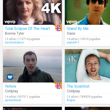
Total Eclipse Of The Heart
Stand By Me
Bonnie Tyler
Oasis
13 años | 115714 jugadas
14 años | 15010 jugadas
lonchomatico
joana911
Yellow
The Scientist
Coldplay
Coldplay
14 años | 597511 jugadas
13 años | 784929 jugadas
jarsandoval
ltrigos