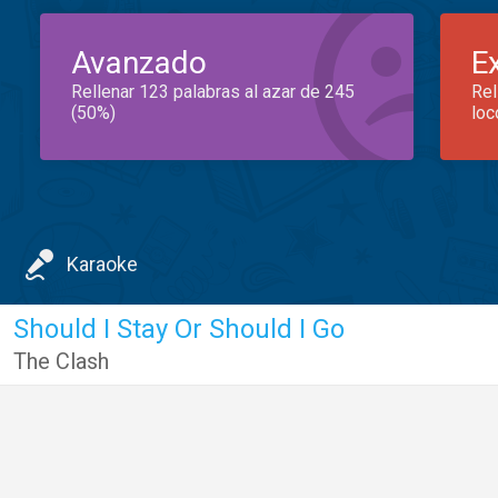
Avanzado
E
Rellenar 123 palabras al azar de 245
Rel
(50%)
loc
Karaoke
Should I Stay Or Should I Go
The Clash