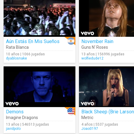
Aún Estás En Mis Sueños
November Rain
Rata Blanca
Guns N' Roses
10 años | 1066 jugadas
13 años | 156996 jugadas
dyablosnake
wolfiedude12
Demons
Imagine Dragons
Metric
13 años | 546513 jugadas
4 años | 5537 jugadas
javidpolo
Joao0197