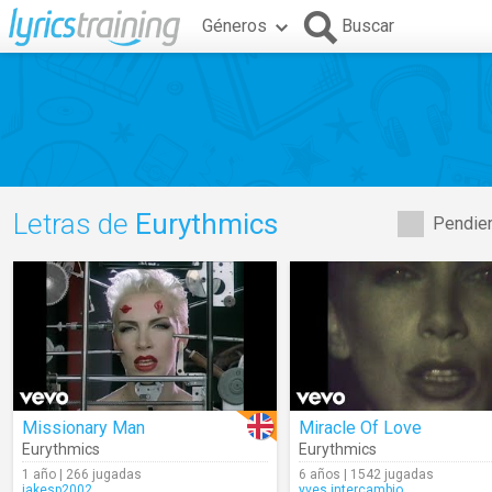
Géneros
Buscar
Letras de
Eurythmics
Pendien
Missionary Man
Miracle Of Love
Eurythmics
Eurythmics
1 año | 266 jugadas
6 años | 1542 jugadas
jakesp2002
yves.intercambio