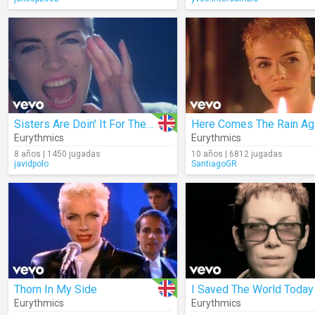
Sisters Are Doin' It For Themselves (Remastered)
Eurythmics
Eurythmics
8 años | 1450 jugadas
10 años | 6812 jugadas
javidpolo
SantiagoGR
Thorn In My Side
I Saved The World Today
Eurythmics
Eurythmics