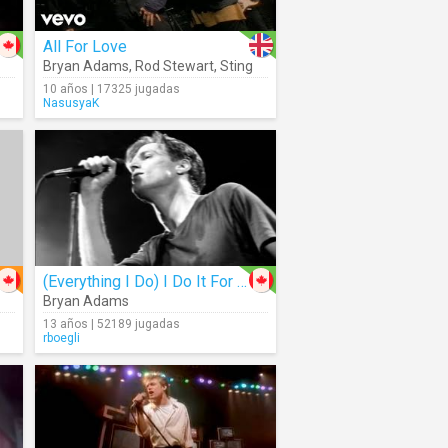
All For Love
Bryan Adams
,
Rod Stewart
,
Sting
10 años | 17325 jugadas
NasusyaK
(Everything I Do) I Do It For You
Bryan Adams
13 años | 52189 jugadas
rboegli