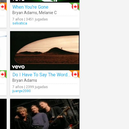
When You're Gone
Bryan Adams
,
Melanie C
7 años | 3451 jugadas
selvatica
Do I Have To Say The Words?
Bryan Adams
7 años | 2399 jugadas
juanpv2000