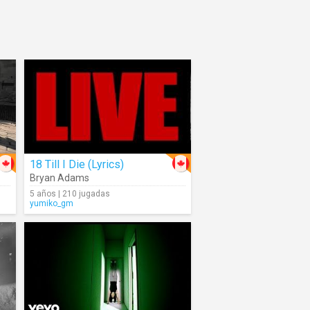
18 Till I Die (Lyrics)
Bryan Adams
5 años | 210 jugadas
yumiko_gm