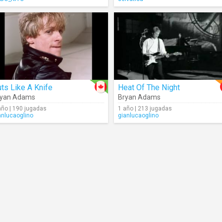
ts Like A Knife
Heat Of The Night
ryan Adams
Bryan Adams
año | 190 jugadas
1 año | 213 jugadas
anlucaoglino
gianlucaoglino