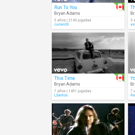
Run To You
Bryan Adams
B
5 años | 2143 jugadas
5 
curien00
es
This Time
Y
Bryan Adams
B
7 años | 1451 jugadas
7 
LSantos
Re