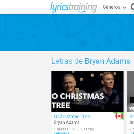
Géneros
Letras de
Bryan Adams
O Christmas Tree
B
Bryan Adams
B
7 meses | 1868 jugadas
7 
selvatica
LO