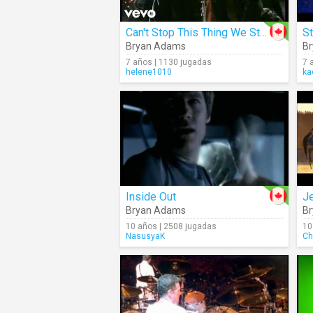
Can't Stop This Thing We Started
Bryan Adams
B
7 años | 1130 jugadas
7 
helene1010
ka
Inside Out
J
Bryan Adams
B
10 años | 2508 jugadas
10
NasusyaK
Ch