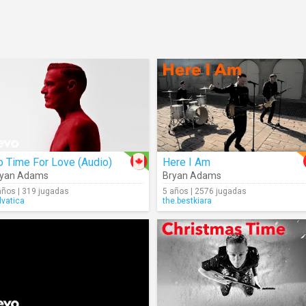
 Time For Love (Audio)
Here I Am
ryan Adams
Bryan Adams
años | 319 jugadas
5 años | 2576 jugadas
lvatica
the.bestkiara