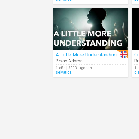
A Little More Understanding
Cu
Bryan Adams
B
1 año | 3333 jugadas
1 
selvatica
gi