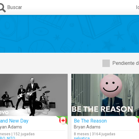
Buscar
I
Pendiente d
rand New Day
Be The Reason
ryan Adams
Bryan Adams
meses | 152 jugadas
8 meses | 3164 jugadas
BO_NITO
selvatica