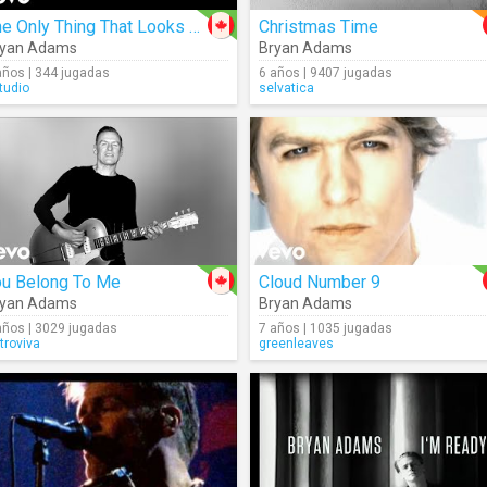
The Only Thing That Looks Good On Me Is You
Christmas Time
ryan Adams
Bryan Adams
años | 344 jugadas
6 años | 9407 jugadas
tudio
selvatica
ou Belong To Me
Cloud Number 9
ryan Adams
Bryan Adams
años | 3029 jugadas
7 años | 1035 jugadas
troviva
greenleaves