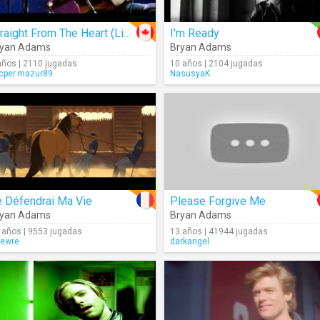
Straight From The Heart (Live)
I'm Ready
ryan Adams
Bryan Adams
años | 2110 jugadas
10 años | 2104 jugadas
cper.mazur89
NasusyaK
e Défendrai Ma Vie
Please Forgive Me
ryan Adams
Bryan Adams
 años | 9553 jugadas
13 años | 41944 jugadas
ewre
darkangel