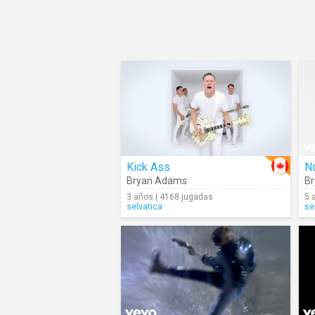
Kick Ass
No
Bryan Adams
B
3 años | 4168 jugadas
5 
selvatica
se