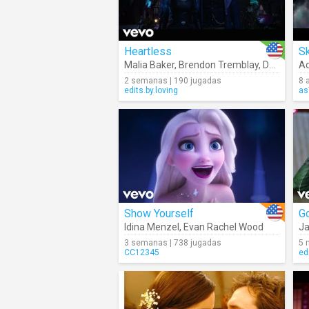
Heartless
Sk
Malia Baker
,
Brendon Tremblay
,
Descendants – Cast
Ad
2 semanas | 190 jugadas
8 
edits.by.loving
as
Show Yourself
G
Idina Menzel
,
Evan Rachel Wood
Ja
3 semanas | 738 jugadas
5 
CC12345
ed