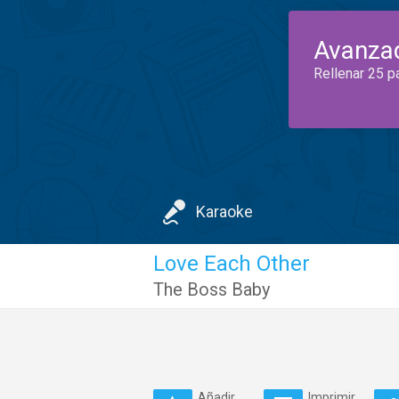
Avanza
Rellenar 25 p
Karaoke
Love Each Other
The Boss Baby
Añadir
Imprimir