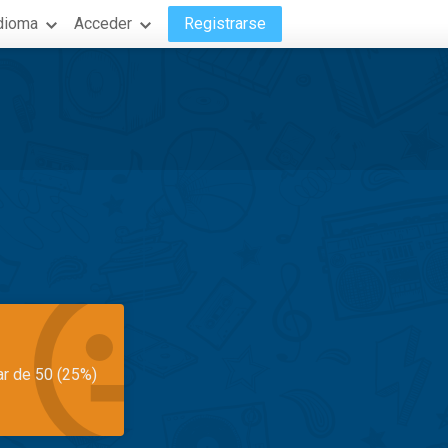
dioma
Acceder
Registrarse
ar de 50 (25%)