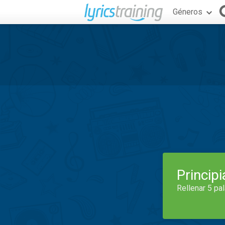
Géneros
Princip
Rellenar 5 pa