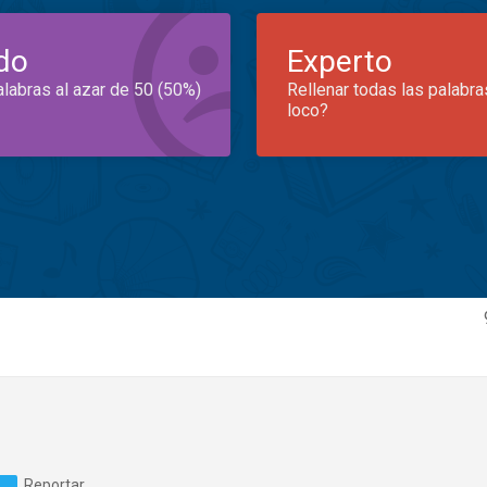
do
Experto
alabras al azar de 50 (50%)
Rellenar todas las palabra
loco?
Reportar