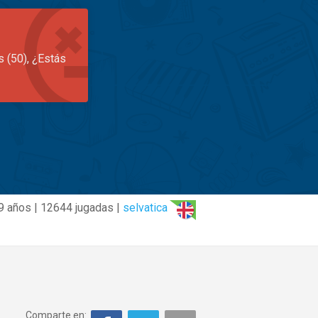
s (50), ¿Estás
9 años | 12644 jugadas |
selvatica
Comparte en: