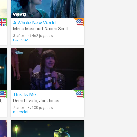
A Whole New World
re We Go Again (Movie Clip)
Mena Massoud
,
Naomi Scott
3 años | 46462 jugadas
CC12345
This Is Me
l
nts – Cast
,
Descendants – Cast
Demi Lovato
,
Sofia Carson
,
Joe Jonas
,
Anna Cat
7 años | 87130 jugadas
marcelat