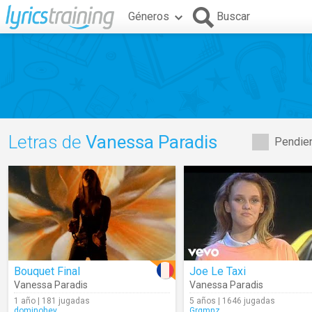
Géneros
Buscar
Letras de
Vanessa Paradis
Pendien
Bouquet Final
Joe Le Taxi
Vanessa Paradis
Vanessa Paradis
1 año | 181 jugadas
5 años | 1646 jugadas
dominohey
Grgmnz