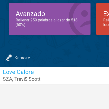
Avanzado
E
Rellenar 259 palabras al azar de 518
Rel
(50%)
loc
Karaoke
Love Galore
SZA
,
Travi$ Scott