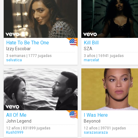
Hate To Be The One
Kill Bill
Izzy Escobar
SZA
3 semanas | 1777 jugadas
3 años | 16941 jugadas
selvatica
marcelat
All Of Me
I Was Here
John Legend
Beyoncé
12 años | 831899 jugadas
12 años | 39701 jugadas
Kush0999
sarazasaraza