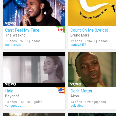
Can't Feel My Face
Count On Me (Lyrics)
The Weeknd
Bruno Mars
11 años | 76562 jugadas
12 años | 373469 jugadas
carlcereza
candy2453
Halo
Don't Matter
Beyoncé
Akon
13 años | 158300 jugadas
14 años | 17985 jugadas
vanguedes
selvatica