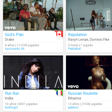
God’s Plan
Reputation
Drake
Ravyn Lenae
,
Dominic Fike
8 años | 111543 jugadas
5 horas | 1 jugada
luizricardo_96
PabloBiel
Run Run
Russian Roulette
Indila
Rihanna
10 años | 6831 jugadas
13 años | 21046 jugadas
knittingirl
pablonc