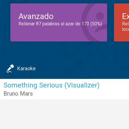
Avanzado
E
Rellenar 87 palabras al azar de 173 (50%)
Rel
loc
Karaoke
Something Serious (Visualizer)
Bruno Mars