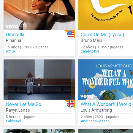
Umbrella
Count On Me (Lyrics)
Rihanna
Bruno Mars
15 años | 170689 jugadas
12 años | 373557 jugadas
RmSki
candy2453
Never Let Me Go
What A Wonderful World
Ravyn Lenae
Louis Armstrong
5 horas | 1 jugada
2 años | 26231 jugadas
PabloBiel
AndressaGesser