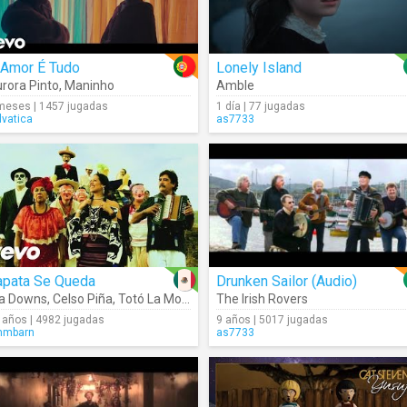
 Amor É Tudo
Lonely Island
rora Pinto
,
Maninho
Amble
meses | 1457 jugadas
1 día | 77 jugadas
lvatica
as7733
apata Se Queda
Drunken Sailor (Audio)
la Downs
,
Celso Piña
,
Totó La Momposina
The Irish Rovers
 años | 4982 jugadas
9 años | 5017 jugadas
mmbarn
as7733