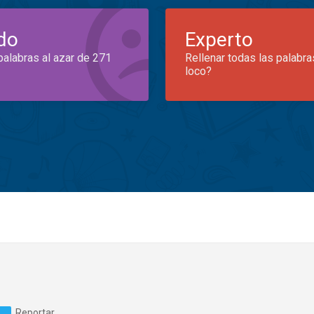
do
Experto
palabras al azar de 271
Rellenar todas las palabra
loco?
Reportar