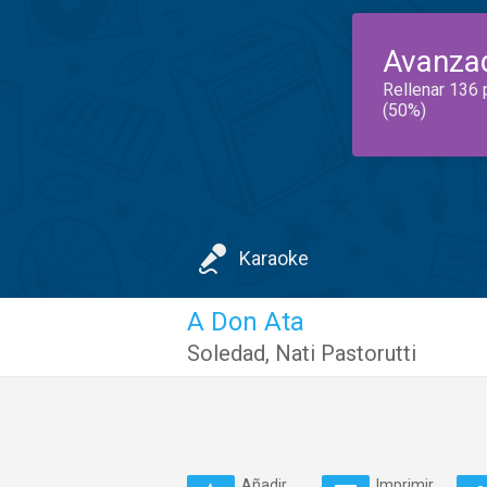
Avanza
Rellenar 136 
(50%)
Karaoke
A Don Ata
Soledad
,
Nati Pastorutti
Añadir
Imprimir