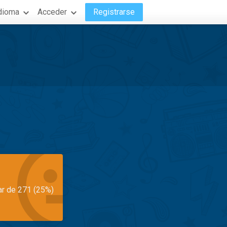
dioma
Acceder
Registrarse
ar de 271 (25%)