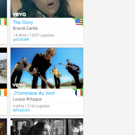
The Story
Brandi Carlile
14 años | 13257 jugadas
gidzilla88
J't'emmène Au Vent
Louise Attaque
4 años | 2166 jugadas
MPradosh