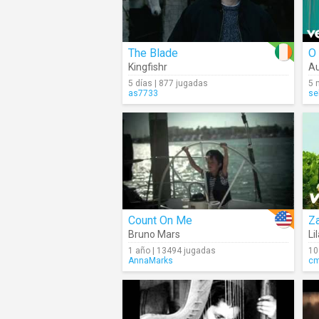
The Blade
O
Kingfishr
Au
5 días | 877 jugadas
5 
as7733
se
Count On Me
Z
Bruno Mars
Li
1 año | 13494 jugadas
10
AnnaMarks
c