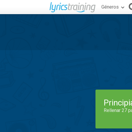
Géneros
Princip
Rellenar 27 p