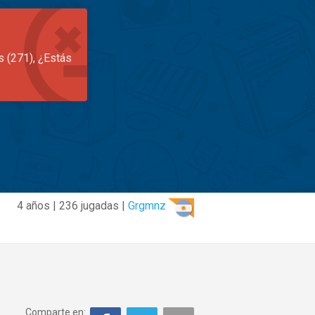
s (271), ¿Estás
4 años | 236 jugadas |
Grgmnz
Comparte en: