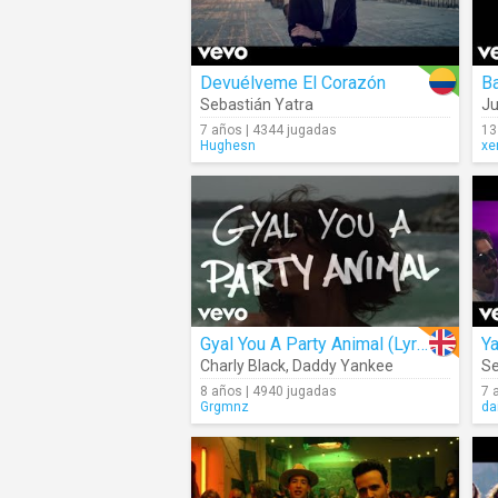
Devuélveme El Corazón
Ba
Sebastián Yatra
J
7 años | 4344 jugadas
13
Hughesn
xe
Gyal You A Party Animal (Lyrics)
Y
Charly Black
,
Daddy Yankee
Se
8 años | 4940 jugadas
7 
Grgmnz
da