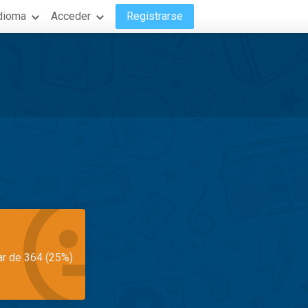
dioma
Acceder
Registrarse
ar de 364 (25%)