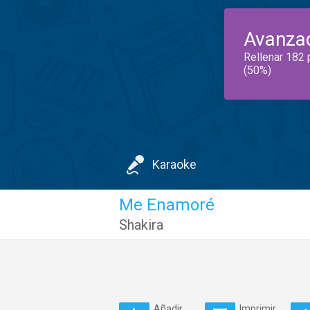
Avanza
Rellenar 182 
(50%)
Karaoke
Me Enamoré
Shakira
Añadir
Imprimir