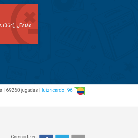
s (364), ¿Estás
s | 69260 jugadas |
luizricardo_96
Comparte en: