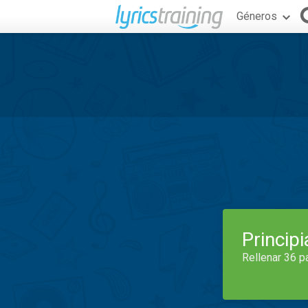
Géneros
Princip
Rellenar 36 p