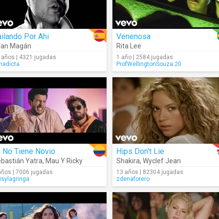
ilando Por Ahi
Venenosa
uan Magán
Rita Lee
 años | 4321 jugadas
1 año | 2584 jugadas
nadicta
ProfWellingtonSouza.20
a No Tiene Novio
Hips Don't Lie
bastián Yatra
,
Mau Y Ricky
Shakira
,
Wyclef Jean
años | 7006 jugadas
13 años | 82304 jugadas
isylagringa
zdenaforero