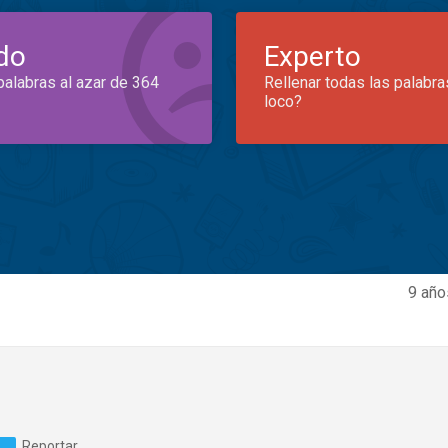
do
Experto
palabras al azar de 364
Rellenar todas las palabra
loco?
9 año
Reportar