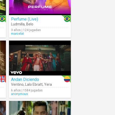
Perfume (Live)
Ludmilla
,
Belo
3 años | 124 jugadas
marcelat
Andan Diciendo
Ventino
,
Lalo Ebratt
,
Yera
6 años | 1584 jugadas
anonymous