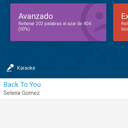
Avanzado
E
Rellenar 202 palabras al azar de 404
Rel
(50%)
loc
Karaoke
Back To You
Selena Gomez