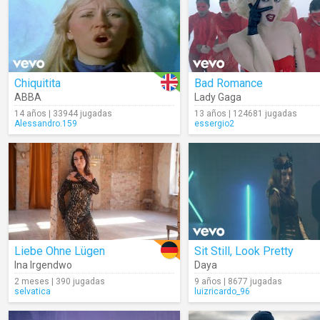
Chiquitita
Bad Romance
ABBA
Lady Gaga
14 años | 33944 jugadas
13 años | 124681 jugadas
Alessandro.159
essergio2
Liebe Ohne Lügen
Sit Still, Look Pretty
Ina Irgendwo
Daya
2 meses | 390 jugadas
9 años | 8677 jugadas
selvatica
luizricardo_96