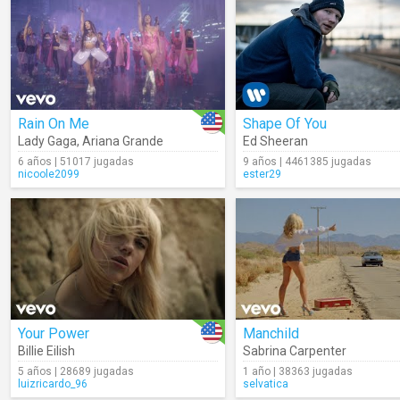
Rain On Me
Shape Of You
Lady Gaga
,
Ariana Grande
Ed Sheeran
6 años | 51017 jugadas
9 años | 4461385 jugadas
nicoole2099
ester29
Your Power
Manchild
Billie Eilish
Sabrina Carpenter
5 años | 28689 jugadas
1 año | 38363 jugadas
luizricardo_96
selvatica