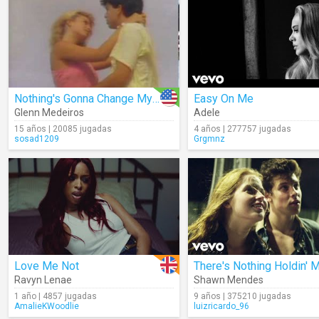
Nothing's Gonna Change My Love For You
Easy On Me
Glenn Medeiros
Adele
15 años | 20085 jugadas
4 años | 277757 jugadas
sosad1209
Grgmnz
Love Me Not
Ravyn Lenae
Shawn Mendes
1 año | 4857 jugadas
9 años | 375210 jugadas
AmalieKWoodlie
luizricardo_96