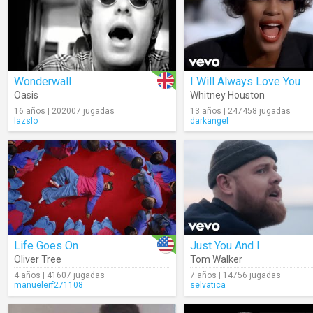
Wonderwall
I Will Always Love You
Oasis
Whitney Houston
16 años | 202007 jugadas
13 años | 247458 jugadas
lazslo
darkangel
Life Goes On
Just You And I
Oliver Tree
Tom Walker
4 años | 41607 jugadas
7 años | 14756 jugadas
manuelerf271108
selvatica