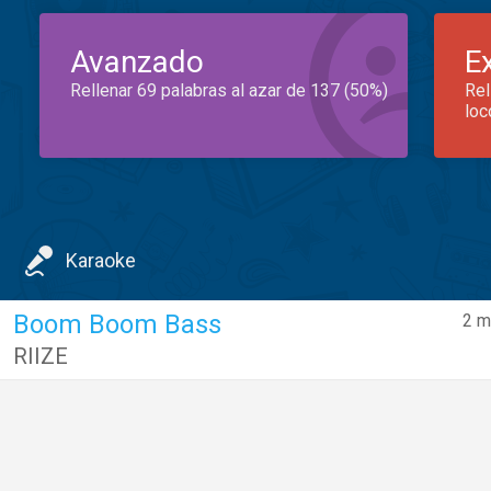
Avanzado
E
Rellenar 69 palabras al azar de 137 (50%)
Rel
loc
Karaoke
Boom Boom Bass
2 m
RIIZE