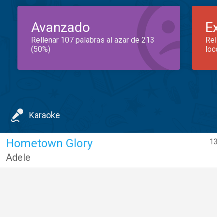
Avanzado
E
Rellenar 107 palabras al azar de 213
Rel
(50%)
loc
Karaoke
Hometown Glory
13
Adele