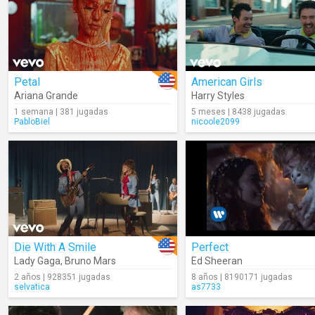
Petal
American Girls
Ariana Grande
Harry Styles
1 semana | 381 jugadas
5 meses | 8438 jugadas
PabloBiel
nicoole2099
Die With A Smile
Perfect
Lady Gaga
,
Bruno Mars
Ed Sheeran
2 años | 928351 jugadas
8 años | 8190171 jugadas
selvatica
as7733