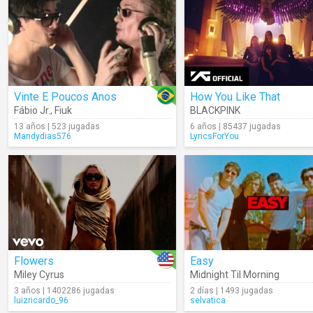
Vinte E Poucos Anos
How You Like That
Fábio Jr.
,
Fiuk
BLACKPINK
13 años | 523 jugadas
6 años | 85437 jugadas
Mandydias576
LyricsForYou
Flowers
Easy
Miley Cyrus
Midnight Til Morning
3 años | 1402286 jugadas
2 días | 1493 jugadas
luizricardo_96
selvatica