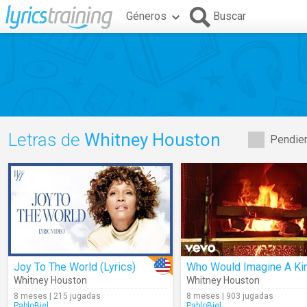
Géneros
Buscar
Letras de
Whitney Houston
Pendien
Joy To The World (Lyrics)
Whitney Houston
Whitney Houston
8 meses | 215 jugadas
8 meses | 903 jugadas
PabloBiel
PabloBiel