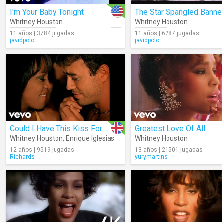
I'm Your Baby Tonight
The Star Spangled Banne
Whitney Houston
Whitney Houston
11 años | 3784 jugadas
11 años | 6287 jugadas
javidpolo
javidpolo
Could I Have This Kiss Forever
Greatest Love Of All
Whitney Houston
,
Enrique Iglesias
Whitney Houston
12 años | 9519 jugadas
13 años | 21501 jugadas
Richards
yurymartins