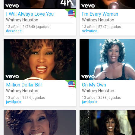
I Will Always Love You
I'm Every Woman
Whitney Houston
Whitney Houston
13 años | 247640 jugadas
13 años | 5747 jugadas
darkangel
selvatica
Million Dollar Bill
On My Own
Whitney Houston
Whitney Houston
13 años | 1274 jugadas
13 años | 3588 jugadas
javidpolo
javidpolo