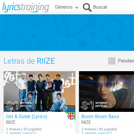
Géneros
Buscar
Letras de
RIIZE
Pendien
Get A Guitar (Lyrics)
Boom Boom Bass
RIIZE
RIIZE
2 meses | 39 jugadas
2 meses | 45 jugadas
T.Jasmin_Lyrics17
T.Jasmin_Lyrics17