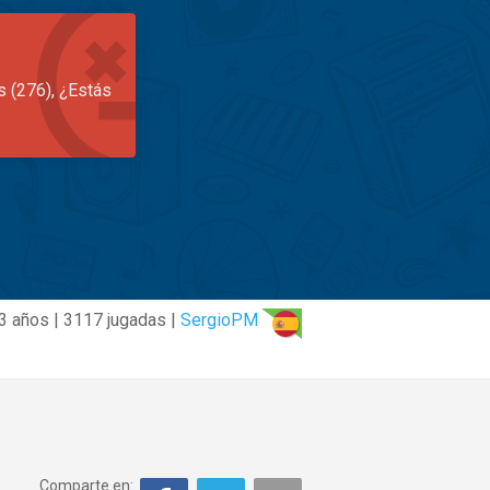
s (276), ¿Estás
3 años | 3117 jugadas |
SergioPM
Comparte en: