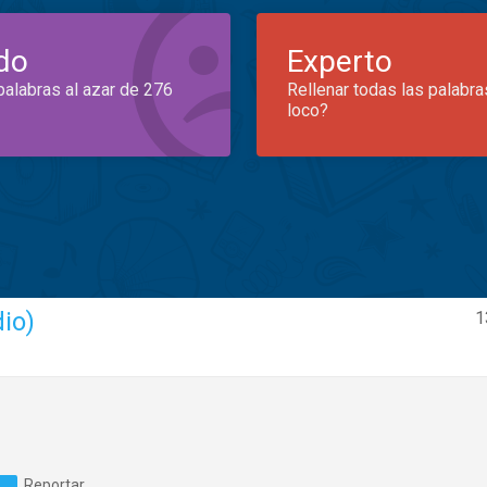
do
Experto
palabras al azar de 276
Rellenar todas las palabra
loco?
io)
1
Reportar