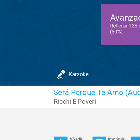
Avanza
Rellenar 138 
(50%)
Karaoke
Será Porque Te Amo (Aud
Ricchi E Poveri
Añadir
Imprimir