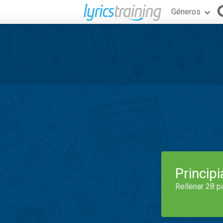
Géneros
Princip
Rellenar 28 p