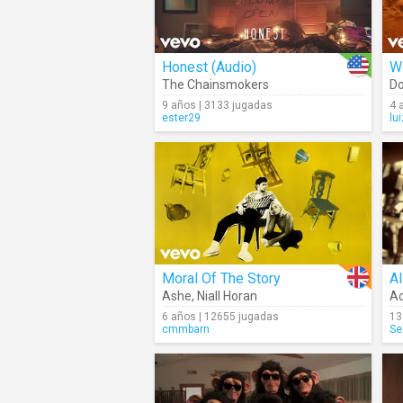
Honest (Audio)
W
The Chainsmokers
Do
9 años | 3133 jugadas
4 
ester29
lu
Moral Of The Story
Al
Ashe
,
Niall Horan
Ac
6 años | 12655 jugadas
13
cmmbarn
Se