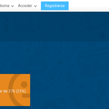
dioma
Acceder
Registrarse
ar de 276 (25%)