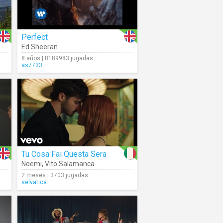
Perfect
Ed Sheeran
8 años | 8189983 jugadas
as7733
Tu Cosa Fai Questa Sera
Noemi
,
Vito Salamanca
2 meses | 3703 jugadas
selvatica