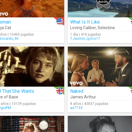
oman
What Is It Like
ja Cat
Loving Caliber
,
Selestine
años | 10465 jugadas
1 día | 418 jugadas
izricardo_96
T.Jasmin_Lyrics17
l That She Wants
Naked
e of Base
James Arthur
 años | 10139 jugadas
8 años | 43837 jugadas
rgioPM
as7733