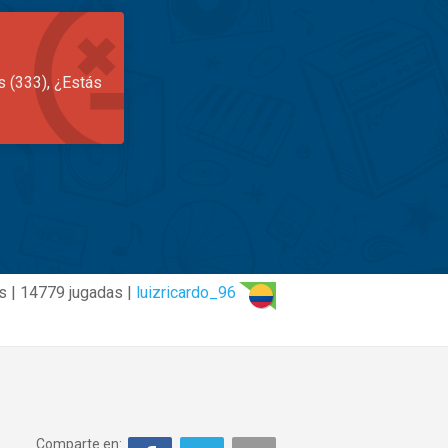
s (333), ¿Estás
s | 14779 jugadas |
luizricardo_96
Comparte en: