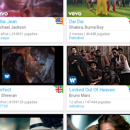
llie Jean
Dai Dai
chael Jackson
Shakira
,
Burna Boy
 años | 294501 jugadas
2 meses | 46448 jugadas
gzaqui
PabloBiel
erfect
Locked Out Of Heaven
 Sheeran
Bruno Mars
años | 8189120 jugadas
12 años | 147444 jugadas
7733
selvatica