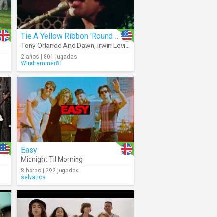
Tie A Yellow Ribbon 'Round The Ole Oak Tree
Tony Orlando And Dawn
,
Irwin Levine
,
L. Russell Brown
2 años | 801 jugadas
Windrammer81
Easy
Midnight Til Morning
8 horas | 292 jugadas
selvatica