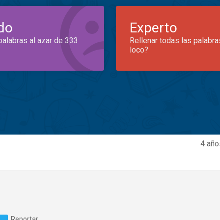
do
Experto
palabras al azar de 333
Rellenar todas las palabra
loco?
4 año
Reportar