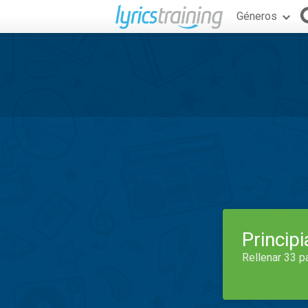
Géneros
Princip
Rellenar 33 p