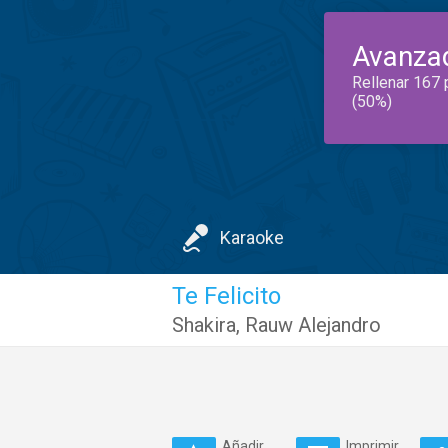
Avanza
Rellenar 167 
(50%)
Karaoke
Te Felicito
Shakira
,
Rauw Alejandro
Añadir
Imprimir