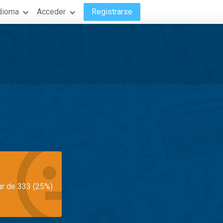
dioma
Acceder
Registrarse
ar de 333 (25%)