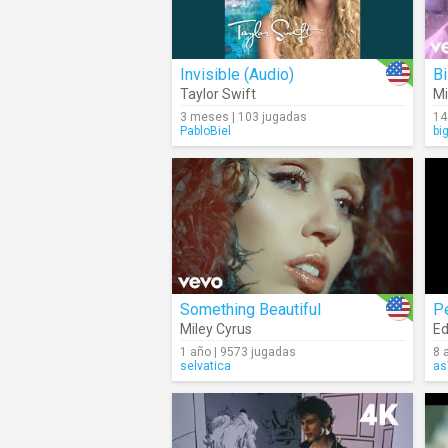
Invisible (Audio)
Bi
Taylor Swift
Mi
3 meses | 103 jugadas
14
PabloBiel
bi
Something Beautiful
P
Miley Cyrus
Ed
1 año | 9573 jugadas
8 
selvatica
as