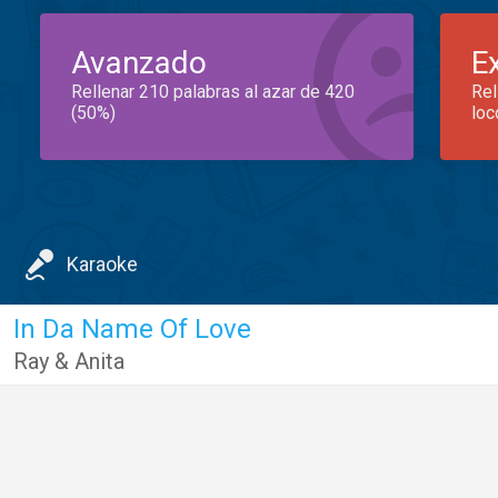
Avanzado
E
Rellenar 210 palabras al azar de 420
Rel
(50%)
loc
Karaoke
In Da Name Of Love
Ray & Anita