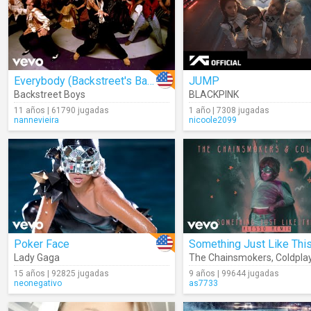
Everybody (Backstreet's Back)
JUMP
Backstreet Boys
BLACKPINK
11 años | 61790 jugadas
1 año | 7308 jugadas
nannevieira
nicoole2099
Poker Face
Lady Gaga
The Chainsmokers
,
Coldpla
15 años | 92825 jugadas
9 años | 99644 jugadas
neonegativo
as7733