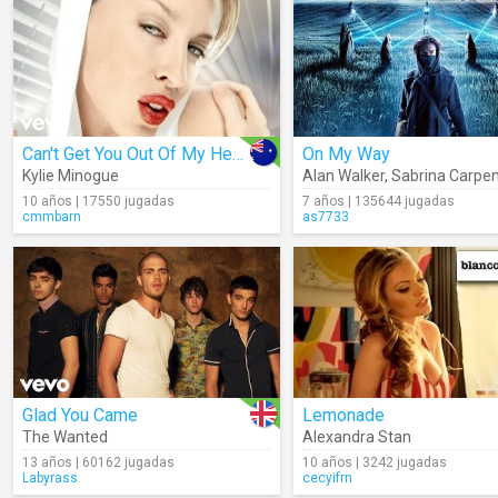
Can't Get You Out Of My Head
On My Way
Kylie Minogue
Alan Walker
,
Sabrina Carpen
10 años | 17550 jugadas
7 años | 135644 jugadas
cmmbarn
as7733
Glad You Came
Lemonade
The Wanted
Alexandra Stan
13 años | 60162 jugadas
10 años | 3242 jugadas
Labyrass
cecyifrn