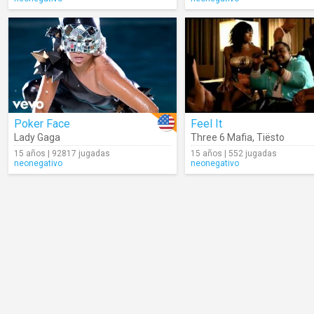
Poker Face
Feel It
Lady Gaga
Three 6 Mafia
,
Tiësto
15 años | 92817 jugadas
15 años | 552 jugadas
neonegativo
neonegativo