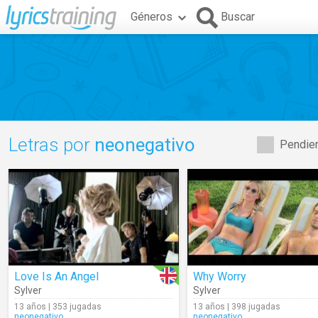
Géneros
Buscar
Letras por
neonegativo
Pendien
Love Is An Angel
Why Worry
Sylver
Sylver
13 años | 353 jugadas
13 años | 398 jugadas
neonegativo
neonegativo