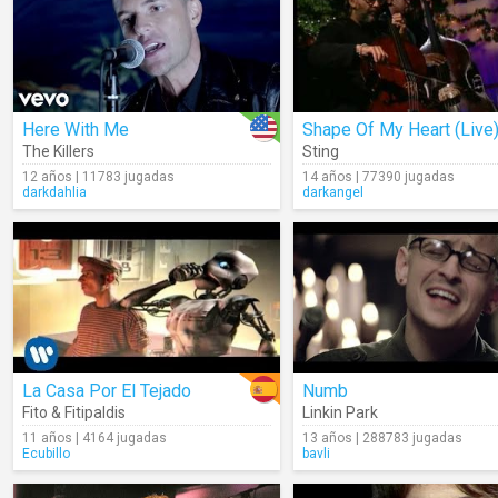
Here With Me
Shape Of My Heart (Live
The Killers
Sting
12 años | 11783 jugadas
14 años | 77390 jugadas
darkdahlia
darkangel
La Casa Por El Tejado
Numb
Fito & Fitipaldis
Linkin Park
11 años | 4164 jugadas
13 años | 288783 jugadas
Ecubillo
bavli