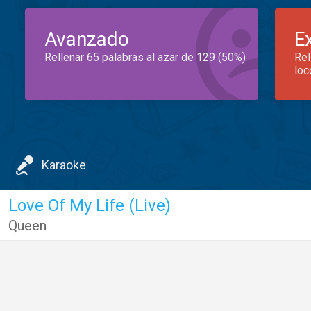
Avanzado
E
Rellenar 65 palabras al azar de 129 (50%)
Rel
loc
Karaoke
Love Of My Life (Live)
Queen