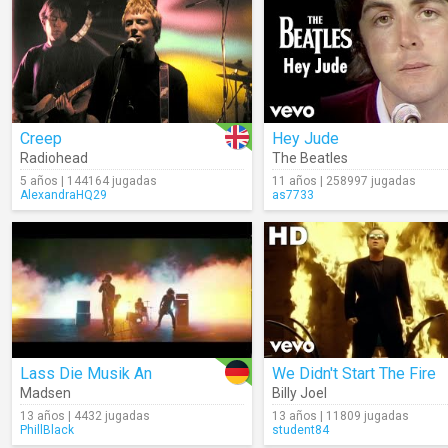
Creep
Hey Jude
Radiohead
The Beatles
5 años | 144164 jugadas
11 años | 258997 jugadas
AlexandraHQ29
as7733
Lass Die Musik An
We Didn't Start The Fire
Madsen
Billy Joel
13 años | 4432 jugadas
13 años | 11809 jugadas
PhillBlack
student84