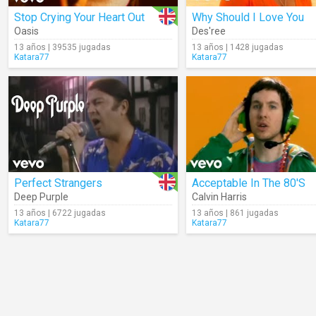
Stop Crying Your Heart Out
Why Should I Love You
Oasis
Des'ree
13 años | 39535 jugadas
13 años | 1428 jugadas
Katara77
Katara77
Perfect Strangers
Acceptable In The 80'S
Deep Purple
Calvin Harris
13 años | 6722 jugadas
13 años | 861 jugadas
Katara77
Katara77