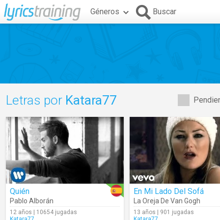
Géneros
Buscar
Letras por
Katara77
Pendien
Quién
En Mi Lado Del Sofá
Pablo Alborán
La Oreja De Van Gogh
12 años | 10654 jugadas
13 años | 901 jugadas
Katara77
Katara77