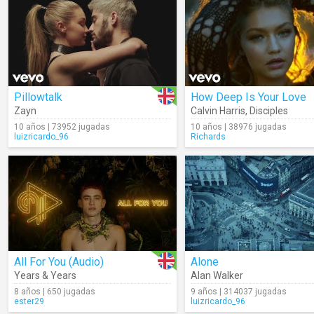
Pillowtalk
How Deep Is Your Love
Zayn
Calvin Harris
,
Disciples
10 años | 73952 jugadas
10 años | 38976 jugadas
luizricardo_96
Richards
All For You (Audio)
Alone
Years & Years
Alan Walker
8 años | 650 jugadas
9 años | 314037 jugadas
ester29
luizricardo_96