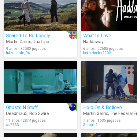
Scared To Be Lonely
What Is Love
Martin Garrix
,
Dua Lipa
Haddaway
9 años | 82582 jugadas
6 años | 22685 jugadas
luizricardo_96
betotricolor2002
Ghosts N Stuff
Hold On & Believe
Deadmau5
,
Rob Swire
Martin Garrix
,
The Federal E
11 años | 2874 jugadas
7 años | 1635 jugadas
as7733
Serch14