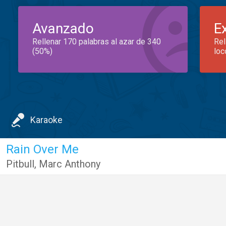
Avanzado
E
Rellenar 170 palabras al azar de 340
Rel
(50%)
loc
Karaoke
Rain Over Me
Pitbull
,
Marc Anthony