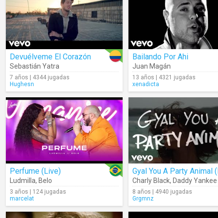
Devuélveme El Corazón
Bailando Por Ahi
Sebastián Yatra
Juan Magán
7 años | 4344 jugadas
13 años | 4321 jugadas
Hughesn
xenadicta
Perfume (Live)
Ludmilla
,
Belo
Charly Black
,
Daddy Yankee
3 años | 124 jugadas
8 años | 4940 jugadas
marcelat
Grgmnz