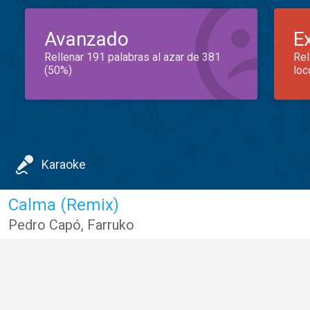
Avanzado
E
Rellenar 191 palabras al azar de 381
Rel
(50%)
loc
Karaoke
Calma (Remix)
Pedro Capó
,
Farruko