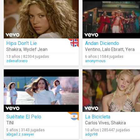
Hips Don't Lie
Andan Diciendo
Shakira
,
Wyclef Jean
Ventino
,
Lalo Ebratt
,
Yera
13 años | 82304 jugadas
6 años | 1584 jugadas
zdenaforero
anonymous
Suéltate El Pelo
La Bicicleta
TINI
Carlos Vives
,
Shakira
5 años | 3143 jugadas
10 años | 285447 jugadas
abigail.z.sawyer
adgv98