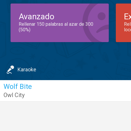
Avanzado
E
Rellenar 150 palabras al azar de 300
Rel
(50%)
loc
Karaoke
Wolf Bite
Owl City