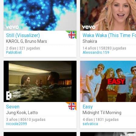
Still (Visualizer)
KAROL G
,
Bruno Mars
Shakira
2 días | 321 jugadas
14 años | 158283 jugadas
PabloBiel
Alessandro.159
Seven
Easy
Jung Kook
,
Latto
Midnight Til Morning
3 años | 80610 jugadas
4 días | 1831 jugadas
nicoole2099
selvatica