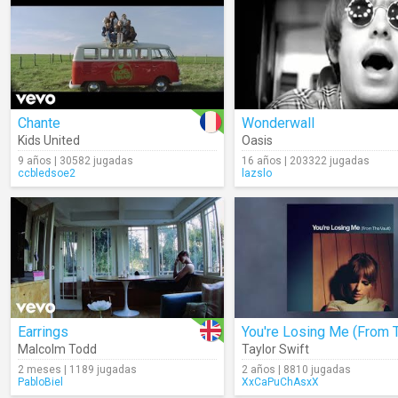
Chante
Wonderwall
Kids United
Oasis
9 años | 30582 jugadas
16 años | 203322 jugadas
ccbledsoe2
lazslo
Earrings
Malcolm Todd
Taylor Swift
2 meses | 1189 jugadas
2 años | 8810 jugadas
PabloBiel
XxCaPuChAsxX