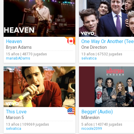
Heaven
Bryan Adams
One Direction
15 años | 48770 jugadas
13 años | 67532 jugadas
mariaBADams
selvatica
This Love
Beggin' (Audio)
Maroon 5
Måneskin
13 años | 109069 jugadas
5 años | 143740 jugadas
selvatica
nicoole2099