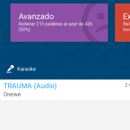
Avanzado
E
Rellenar 213 palabras al azar de 426
Rel
(50%)
loc
Karaoke
TRAUMA (Audio)
2 
Onewe