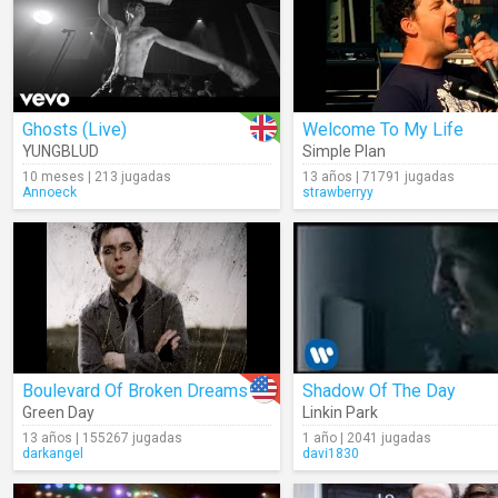
Ghosts (Live)
Welcome To My Life
YUNGBLUD
Simple Plan
10 meses | 213 jugadas
13 años | 71791 jugadas
Annoeck
strawberryy
Boulevard Of Broken Dreams
Shadow Of The Day
Green Day
Linkin Park
13 años | 155267 jugadas
1 año | 2041 jugadas
darkangel
davi1830