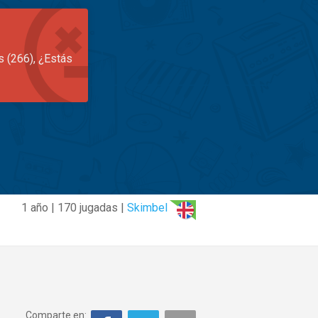
s (266), ¿Estás
1 año | 170 jugadas |
Skimbel
Comparte en: