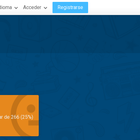
dioma
Acceder
Registrarse
ar de 266 (25%)