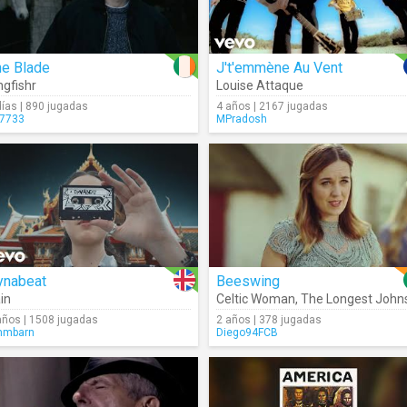
he Blade
J't'emmène Au Vent
ngfishr
Louise Attaque
días | 890 jugadas
4 años | 2167 jugadas
7733
MPradosh
ynabeat
Beeswing
in
Celtic Woman
,
The Longest John
años | 1508 jugadas
2 años | 378 jugadas
mmbarn
Diego94FCB