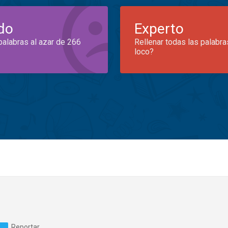
do
Experto
palabras al azar de 266
Rellenar todas las palabra
loco?
Reportar