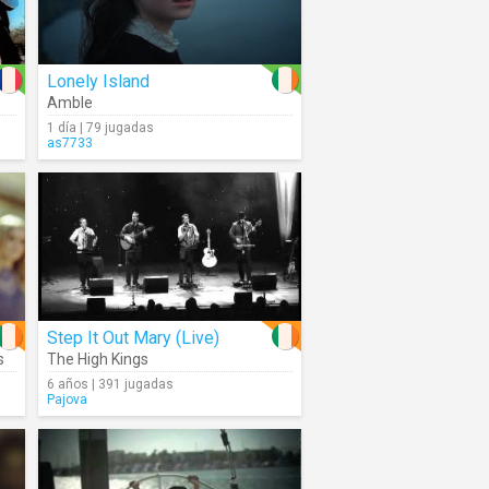
Lonely Island
Amble
1 día | 79 jugadas
as7733
Step It Out Mary (Live)
s
The High Kings
6 años | 391 jugadas
Pajova