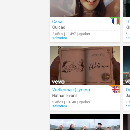
Casa
T
Ouidad
Ki
2 años | 11497 jugadas
6 
selvatica
as
Wellerman (Lyrics)
D
Nathan Evans
Ja
5 años | 13140 jugadas
9 
selvatica
c