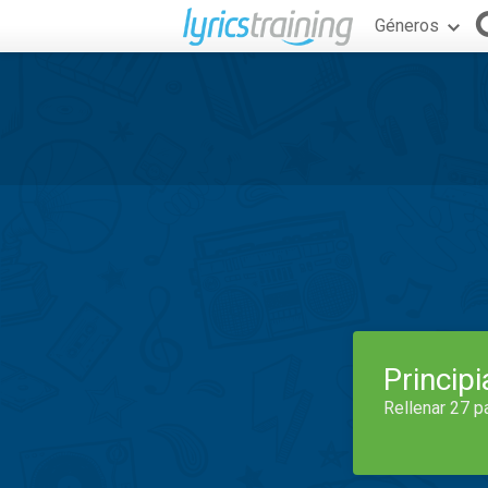
Géneros
Princip
Rellenar 27 p