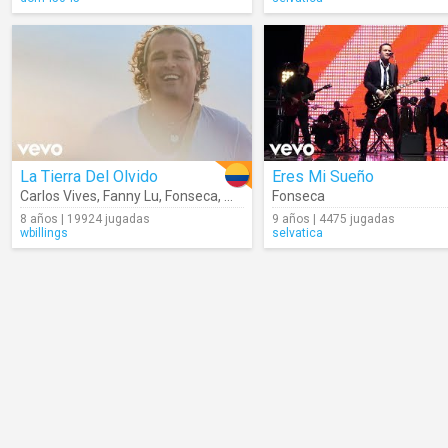
La Tierra Del Olvido
Eres Mi Sueño
Carlos Vives
,
Fanny Lu
,
Fonseca
,
Maluma
Fonseca
,
Andrea Echeverry
,
Coral G
8 años | 19924 jugadas
9 años | 4475 jugadas
wbillings
selvatica