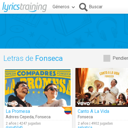
Géneros
Buscar
Letras de
Fonseca
Pendien
La Promesa
Canto A La Vida
Adnres Cepeda
,
Fonseca
Fonseca
2 años | 4247 jugadas
2 años | 4902 jugadas
dom45045
selvatica