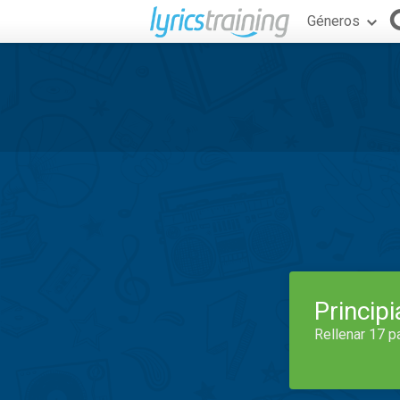
Géneros
Princip
Rellenar 17 p