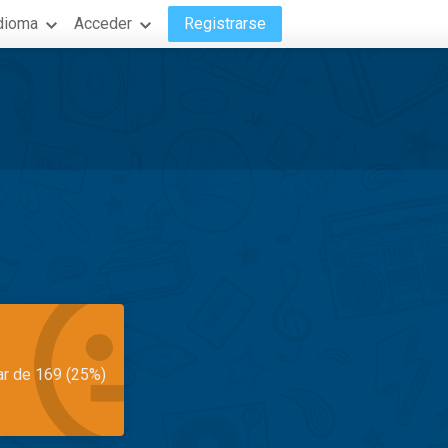
dioma
Acceder
Registrarse
ar de 169 (25%)