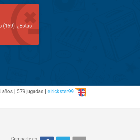
s (169), ¿Estás
4 años | 579 jugadas |
elrickster99
Comparte en: