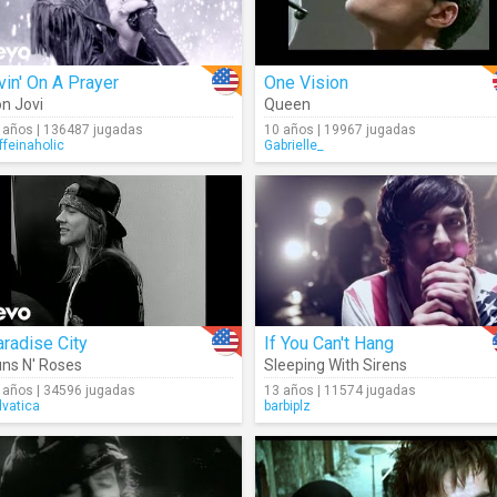
vin' On A Prayer
One Vision
n Jovi
Queen
 años | 136487 jugadas
10 años | 19967 jugadas
ffeinaholic
Gabrielle_
radise City
If You Can't Hang
ns N' Roses
Sleeping With Sirens
 años | 34596 jugadas
13 años | 11574 jugadas
lvatica
barbiplz