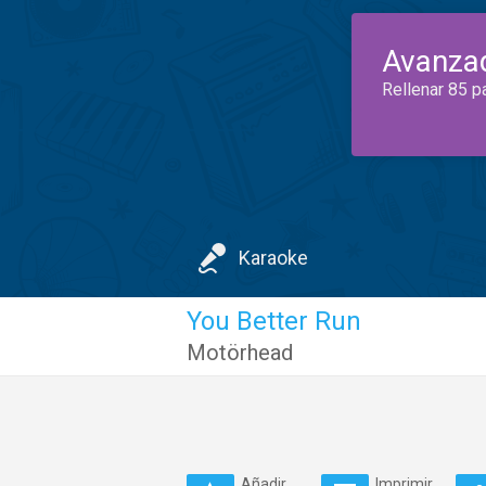
Avanza
Rellenar 85 p
Karaoke
You Better Run
Motörhead
Añadir
Imprimir