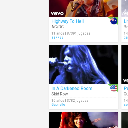
Highway To Hell
Li
AC/DC
Bo
11 años | 87391 jugadas
14
as7733
ca
In A Darkened Room
Pa
Skid Row
Gu
10 años | 3782 jugadas
14
Gabrielle_
se