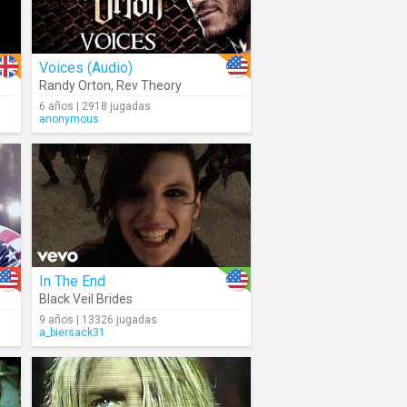
Voices (Audio)
Randy Orton
,
Rev Theory
6 años | 2918 jugadas
anonymous
In The End
Black Veil Brides
9 años | 13326 jugadas
a_biersack31