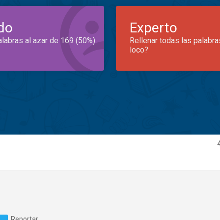
do
Experto
alabras al azar de 169 (50%)
Rellenar todas las palabra
loco?
Reportar