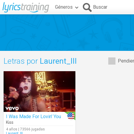
Géneros
Buscar
Letras por
Laurent_III
Pendien
I Was Made For Lovin' You
Kiss
4 años | 73566 jugadas
Laurent_III